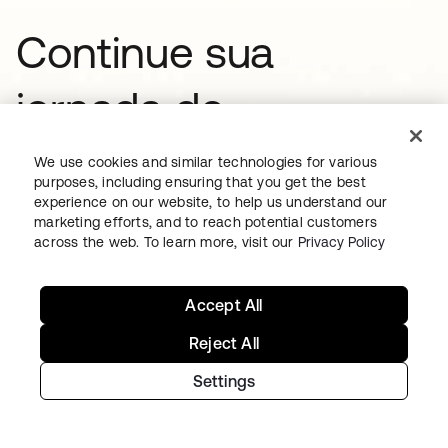
Continue sua
jornada de
identidade
We use cookies and similar technologies for various
purposes, including ensuring that you get the best
experience on our website, to help us understand our
Inicie o teste gratuito hoje mesmo ou
marketing efforts, and to reach potential customers
across the web. To learn more, visit our
Privacy Policy
entre em contato com nossa equipe
para falar sobre suas necessidades
Accept All
exclusivas.
Reject All
Settings
Começar
abre em uma nova guia