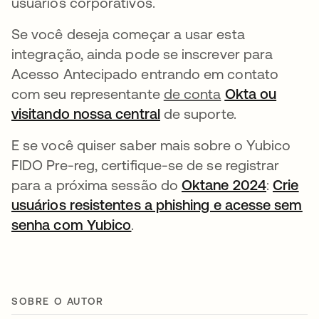
usuários corporativos.
Se você deseja começar a usar esta
integração, ainda pode se inscrever para
Acesso Antecipado entrando em contato
com seu representante
de conta
Okta ou
visitando nossa central
abre em uma nova guia
de suporte.
E se você quiser saber mais sobre o Yubico
FIDO Pre-reg, certifique-se de se registrar
para a próxima sessão do
Oktane 2024
abre em
:
Crie
usuários resistentes a phishing e acesse sem
senha com Yubico
abre em uma nova guia
.
SOBRE O AUTOR