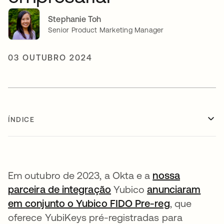
Stephanie Toh
Senior Product Marketing Manager
03 OUTUBRO 2024
ÍNDICE
Em outubro de 2023, a Okta e a
nossa
parceira de integração
abre em uma nova guia
Yubico
anunciaram
em conjunto o Yubico FIDO Pre-reg
abre em um
, que
oferece YubiKeys pré-registradas para