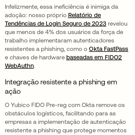
Infelizmente, essa ineficiência é inimiga da
adoção: nosso próprio
Relatório de
Tendências de Login Seguro de 2023
abre em u
revelou
que menos de 4% dos usuários da força de
trabalho implementaram autenticadores
resistentes a phishing, como o
Okta FastPass
ab
e chaves de hardware
baseadas em FIDO2
WebAuthn
abre em uma nova guia
.
Integração resistente a phishing em
ação
O Yubico FIDO Pre-reg com Okta remove os
obstáculos logísticos, facilitando para as
empresas a implementação de autenticação
resistente a phishing que protege momentos