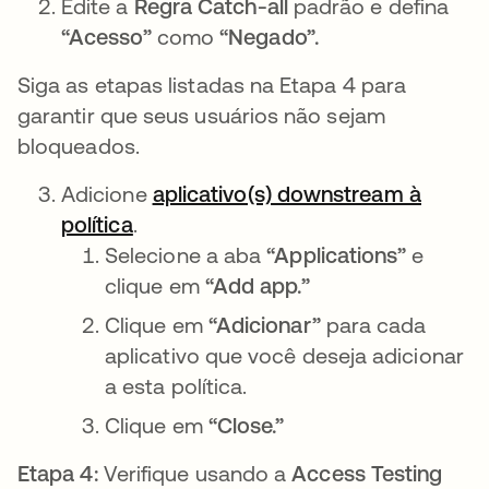
Edite a
Regra Catch-all
padrão e defina
“Acesso”
como
“Negado”.
Siga as etapas listadas na Etapa 4 para
garantir que seus usuários não sejam
bloqueados.
Adicione
aplicativo(s) downstream à
política
abre em uma nova guia
.
Selecione a aba
“Applications”
e
clique em
“Add app.”
Clique em
“Adicionar”
para cada
aplicativo que você deseja adicionar
a esta política.
Clique em
“Close.”
Etapa 4:
Verifique usando a
Access Testing