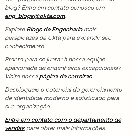
blog? Entre em contato conosco em
eng_blogs@okta.com
abre em uma nova guia
.
Explore
Blogs de Engenharia
abre em uma nova 
mais
perspicazes da Okta para expandir seu
conhecimento.
Pronto para se juntar à nossa equipe
apaixonada de engenheiros excepcionais?
Visite nossa
página de carreiras
abre em uma no
.
Desbloqueie o potencial do gerenciamento
de identidade moderno e sofisticado para
sua organização.
Entre em contato com o departamento de
vendas
abre em uma nova guia
para obter mais informações.