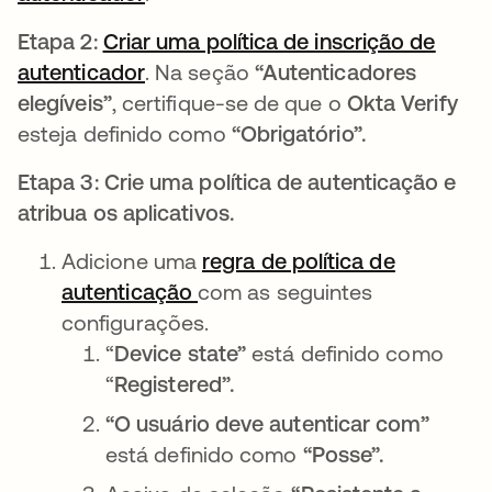
Etapa 2:
Criar uma política de inscrição de
autenticador
abre em uma nova guia
. Na seção
“Autenticadores
elegíveis”
, certifique-se de que o
Okta Verify
esteja definido como
“Obrigatório”.
Etapa 3: Crie uma política de autenticação e
atribua os aplicativos.
Adicione uma
regra de política de
autenticação
abre em uma nova guia
com as seguintes
configurações.
“
Device state”
está definido como
“
Registered”.
“O usuário deve autenticar com”
está definido como
“Posse”.