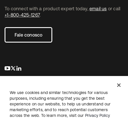
To connect with a product expert today,
email us
or call
+1-800-425-1267
.
Fale conosco
abre em uma nova guia
abre em uma nova guia
abre em uma nova guia
We use cookies and similar technologies for various
purposes, including ensuring that you get the best
experience on our website, to help us understand our
marketing efforts, and to reach potential customers
Jurídico
Política de privacidade
Termos do site
Segurança
across the web. To learn more, visit our
Privacy Policy
Mapa do site
Preferências de cookies
Suas escolhas de privacidade