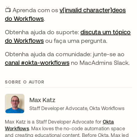
📺 Aprenda com os
v[invalid character]deos
do Workflows
abre em uma nova guia
.
Obtenha ajuda do suporte:
discuta um tópico
do Workflows
abre em uma nova guia
ou faça uma pergunta.
Obtenha ajuda da comunidade: junte-se ao
canal #okta-workflows
abre em uma nova guia
no MacAdmins Slack.
SOBRE O AUTOR
Max Katz
Staff Developer Advocate, Okta Workflows
Max Katz is a Staff Developer Advocate for
Okta
Workflows
abre em uma nova guia
. Max loves the no-code automation space
and creating educational content. Before Okta, Max led