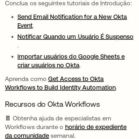
Conclua os seguintes tutoriais de Introdução:
Send Email Notification for a New Okta
Event
.
Notificar Quando um Usuário É Suspenso
abre em uma nova guia
.
Importar usuários do Google Sheets e
criar usuários no Okta
.
Aprenda como
Get Access to Okta
Workflows to Build Identity Automation
.
Recursos do Okta Workflows
🍫 Obtenha ajuda de especialistas em
Workflows durante o
horário de expediente
da comunidade
abre em uma nova guia
semanal.