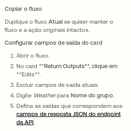
Copiar o fluxo
Duplique o fluxo
Atual
se quiser manter o
fluxo e a ação originais intactos.
Configurar campos de saída do card
Abrir o fluxo.
No card
**Return Outputs**,
clique em
**Edits**.
Excluir campos de saída atuais.
Digite
Weather
para
Nome do grupo
.
Defina as saídas que correspondem aos
campos de resposta JSON do endpoint
da API
abre em uma nova guia
.