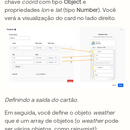
chave
coord
com tipo
Object
e
propriedades
lon
e
lat
(tipo
Number
). Você
verá a visualização do card no lado direito.
Definindo a saída do cartão.
Em seguida, você define o objeto
weather
que é um array de objetos (o
weather
pode
ser vários objetos, como rain+mist):