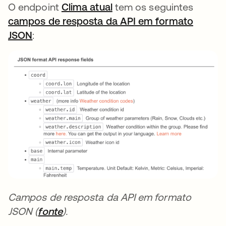
O endpoint
Clima atual
abre em uma nova guia
tem os seguintes
campos de resposta da API em formato
JSON
abre em uma nova guia
:
Campos de resposta da API em formato
JSON (
fonte
abre em uma nova guia
).