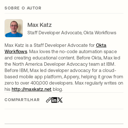
SOBRE O AUTOR
Max Katz
Staff Developer Advocate, Okta Workflows
Max Katz is a Staff Developer Advocate for
Okta
Workflows
abre em uma nova guia
. Max loves the no-code automation space
and creating educational content. Before Okta, Max led
the North America Developer Advocacy team at IBM.
Before IBM, Max led developer advocacy for a cloud-
based mobile app platform, Appery, helping it grow from
zero to over 400,000 developers. Max regularly writes on
his
http://maxkatz.net
blog.
COMPARTILHAR