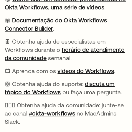
Okta Workflows, uma série de vídeos
.
📖
Documentação do Okta Workflows
Connector Builder
abre em uma nova guia
.
🍫 Obtenha ajuda de especialistas em
Workflows durante o
horário de atendimento
da comunidade
abre em uma nova guia
semanal.
📺 Aprenda com os
vídeos do Workflows
abre e
.
🛟 Obtenha ajuda do suporte:
discuta um
tópico do Workflows
abre em uma nova guia
ou faça uma pergunta.
🙋🏻‍♀️ Obtenha ajuda da comunidade: junte-se
ao canal
#okta-workflows
abre em uma nova gu
no MacAdmins
Slack.