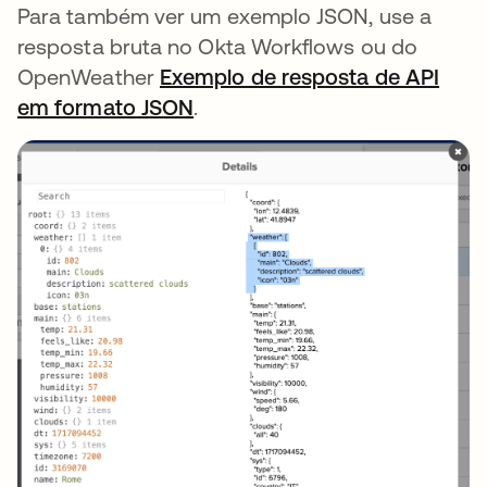
Para também ver um exemplo JSON, use a
resposta bruta no Okta Workflows ou do
OpenWeather
Exemplo de resposta de API
em formato JSON
abre em uma nova guia
.