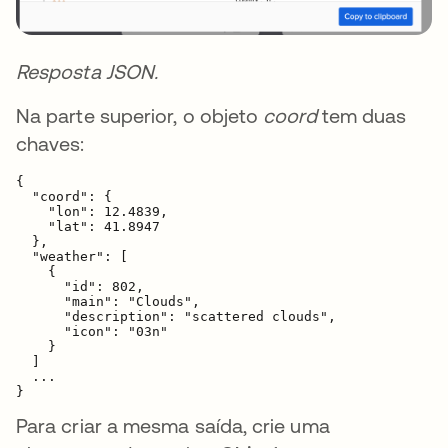
Resposta JSON.
Na parte superior, o objeto
coord
tem duas
chaves:
{

  "coord": {

    "lon": 12.4839,

    "lat": 41.8947

  },

  "weather": [

    {

      "id": 802,

      "main": "Clouds",

      "description": "scattered clouds",

      "icon": "03n"

    }

  ]

  ...

}
Para criar a mesma saída, crie uma