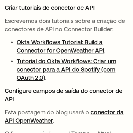
Criar tutoriais de conector de API
Escrevemos dois tutoriais sobre a criação de
conectores de API no Connector Builder:
Okta Workflows Tutorial: Build a
Connector for OpenWeather API
abre em u
.
Tutorial do Okta Workflows: Criar um
conector para a API do Spotify (com
OAuth 2.0)
abre em uma nova guia
.
Configure campos de saída do conector de
API
Esta postagem do blog usará o
conector da
API OpenWeather
abre em uma nova guia
.