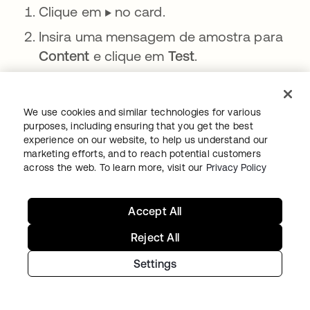
Clique em ▶️ no card.
Insira uma mensagem de amostra para
Content
e clique em
Test
.
Verifique a mensagem no Microsoft
Teams.
We use cookies and similar technologies for various
purposes, including ensuring that you get the best
Na seção a seguir, você testará o fluxo.
experience on our website, to help us understand our
marketing efforts, and to reach potential customers
Teste o fluxo
across the web. To learn more, visit our
Privacy Policy
Você está pronto para testar o fluxo.
Accept All
Salve o flow.
Reject All
Verifique se o fluxo está ativado.
Settings
Vá para o
Okta Admin
console
>
Directory
e selecione um