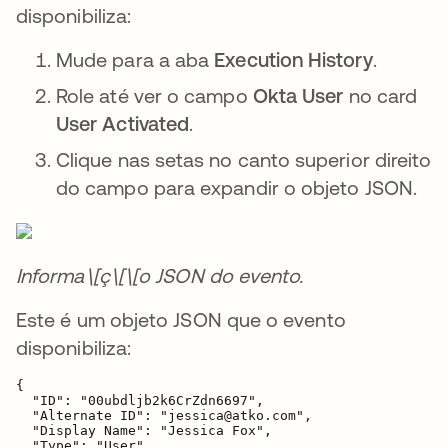
disponibiliza:
Mude para a aba
Execution History
.
Role até ver o campo
Okta User
no card
User Activated
.
Clique nas setas no canto superior direito
do campo para expandir o objeto JSON.
Informa\[ç\[\[o JSON do evento.
Este é um objeto JSON que o evento
disponibiliza:
{

  "ID": "00ubdljb2k6CrZdn6697",

  "Alternate ID": "jessica@atko.com",

  "Display Name": "Jessica Fox",

  "Type": "User"
