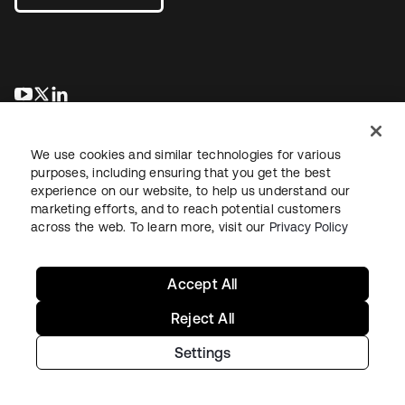
wird in einer neuen Registerkarte geöffnet
wird in einer neuen Registerkarte geöffnet
wird in einer neuen Registerkarte geöffnet
We use cookies and similar technologies for various
purposes, including ensuring that you get the best
experience on our website, to help us understand our
marketing efforts, and to reach potential customers
across the web. To learn more, visit our
Privacy Policy
Recht
Datenschutzrichtlinie
Nutzungsbedingungen
Sicherheit
Sitemap
Cookie-Einstellungen
Ihre Datenschutzoptionen
Accept All
Reject All
Settings
Copyright © 2026 Okta. Alle Rechte vorbehalten.