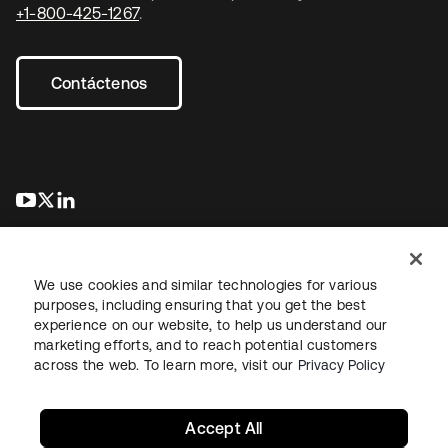
+1-800-425-1267
.
Contáctenos
se abre en una pestaña nueva
se abre en una pestaña nueva
se abre en una pestaña nueva
We use cookies and similar technologies for various
purposes, including ensuring that you get the best
experience on our website, to help us understand our
marketing efforts, and to reach potential customers
Información legal
Política de privacidad
Términos del sitio
across the web. To learn more, visit our
Privacy Policy
Seguridad
Mapa del sitio
Preferencias de cookies
Sus opciones de privacidad
Accept All