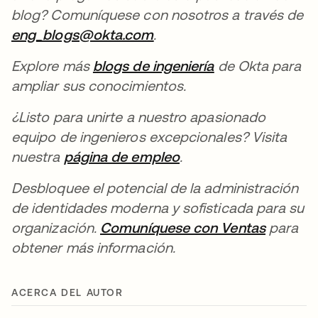
blog? Comuníquese con nosotros a través de
eng_blogs@okta.com
se abre en una pestaña 
.
Explore más
blogs de ingeniería
se abre en una 
de Okta para
ampliar sus conocimientos.
¿Listo para unirte a nuestro apasionado
equipo de ingenieros excepcionales? Visita
nuestra
página de empleo
se abre en una pesta
.
Desbloquee el potencial de la administración
de identidades moderna y sofisticada para su
organización.
Comuníquese con Ventas
se abre
para
obtener más información.
ACERCA DEL AUTOR