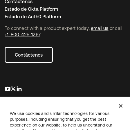
Contáctenos
Estado de Okta Platform
Estado de Auth0 Platform
To connect with a product expert today,
email us
or call
+1-800-425-1267
.
Contáctenos
se abre en una pestaña nueva
se abre en una pestaña nueva
se abre en una pestaña nueva
We use cookies and similar technologies for various
purposes, including ensuring that you get the best
experience on our website, to help us understand our