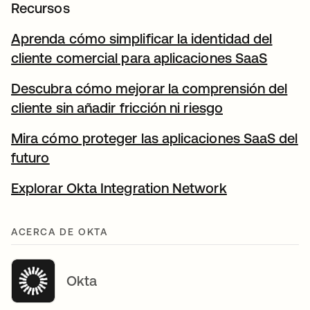
Recursos
Aprenda cómo simplificar la identidad del
cliente comercial para aplicaciones SaaS
se abr
Descubra cómo mejorar la comprensión del
cliente sin añadir fricción ni riesgo
se abre en un
Mira cómo proteger las aplicaciones SaaS del
futuro
se abre en una pestaña nueva
Explorar Okta Integration Network
se abre en u
ACERCA DE OKTA
Okta