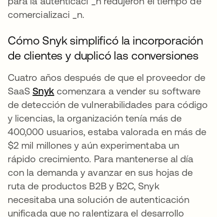
para la autenticaci _n redujeron el tiempo de
comercializaci _n.
Cómo Snyk simplificó la incorporación
de clientes y duplicó las conversiones
Cuatro años después de que el proveedor de
SaaS
Snyk
se abre en una pestaña nueva
comenzara a vender su software
de detección de vulnerabilidades para código
y licencias, la organización tenía más de
400,000 usuarios, estaba valorada en más de
$2 mil millones y aún experimentaba un
rápido crecimiento. Para mantenerse al día
con la demanda y avanzar en sus hojas de
ruta de productos B2B y B2C, Snyk
necesitaba una solución de autenticación
unificada que no ralentizara el desarrollo