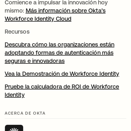
Comience a impulsar la innovación hoy
mismo:
Más información sobre Okta’s
Workforce Identity Cloud
Recursos
Descubra cómo las organizaciones están
adoptando formas de autenticación más
seguras e innovadoras
se abre en una pestaña 
Vea la Demostración de Workforce Identity
se a
Pruebe la calculadora de ROI de Workforce
Identity
se abre en una pestaña nueva
ACERCA DE OKTA