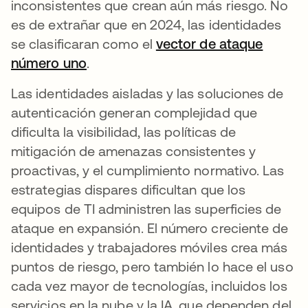
inconsistentes que crean aún más riesgo. No
es de extrañar que en 2024, las identidades
se clasificaran como el
vector de ataque
número uno
se abre en una pestaña nueva
.
Las identidades aisladas y las soluciones de
autenticación generan complejidad que
dificulta la visibilidad, las políticas de
mitigación de amenazas consistentes y
proactivas, y el cumplimiento normativo. Las
estrategias dispares dificultan que los
equipos de TI administren las superficies de
ataque en expansión. El número creciente de
identidades y trabajadores móviles crea más
puntos de riesgo, pero también lo hace el uso
cada vez mayor de tecnologías, incluidos los
servicios en la nube y la IA, que dependen del