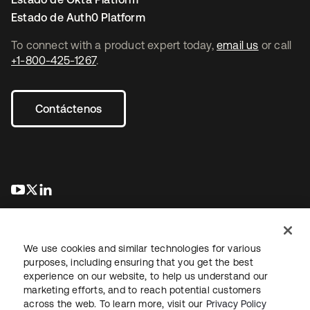
Estado de Auth0 Platform
To connect with a product expert today,
email us
or call
+1-800-425-1267
.
Contáctenos
se abre en una pestaña nueva
se abre en una pestaña nueva
se abre en una pestaña nueva
We use cookies and similar technologies for various
purposes, including ensuring that you get the best
experience on our website, to help us understand our
marketing efforts, and to reach potential customers
Información legal
Política de privacidad
Términos del sitio
across the web. To learn more, visit our
Privacy Policy
Seguridad
Mapa del sitio
Preferencias de cookies