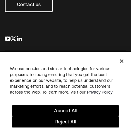
Contact us
s’ouvre dans un nouvel onglet
s’ouvre dans un nouvel onglet
s’ouvre dans un nouvel onglet
We use cookies and similar technologies for various
purposes, including ensuring that you get the best
experience on our website, to help us understand our
Juridique
Politique de confidentialité
marketing efforts, and to reach potential customers
Conditions d’utilisation du site
Sécurité
Plan du site
across the web. To learn more, visit our
Privacy Policy
Paramètres des cookies
Vos choix en matière de confidentialité
Accept All
Reject All