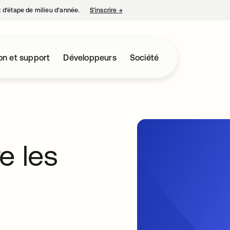
nt d’étape de milieu d’année.
S’inscrire
→
s’ouvre dans un nouvel onglet
on et support
Développeurs
Société
re les