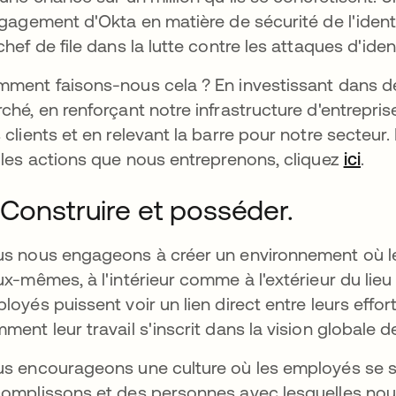
ngagement d'Okta en matière de sécurité de l'iden
chef de file dans la lutte contre les attaques d'ident
ment faisons-nous cela ? En investissant dans des
ché, en renforçant notre infrastructure d'entrepris
 clients et en relevant la barre pour notre secteur
 les actions que nous entreprenons, cliquez
ici
s’ou
.
 Construire et posséder.
s nous engageons à créer un environnement où le
ux-mêmes, à l'intérieur comme à l'extérieur du lieu 
loyés puissent voir un lien direct entre leurs effor
ment leur travail s'inscrit dans la vision globale de
s encourageons une culture où les employés se s
omplissons et des personnes avec lesquelles nous