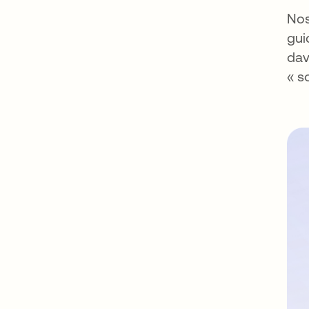
Nos
gui
dav
« s