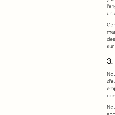
l'e
un 
Com
mar
des
sur
3.
Nou
d'e
emp
com
Nou
acc