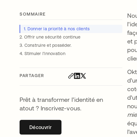
SOMMAIRE
Nou
l'i
1. Donner la priorité à nos clients
faç
2. Offrir une sécurité continue
et 
3. Construire et posséder.
pou
4. Stimuler l’innovation
cli
Okt
PARTAGER
d'u
cot
d'u
Prêt à transformer l’identité en
nou
atout ? Inscrivez-vous.
mie
équ
Découvrir
s’ouvre dans un nouvel onglet
l'av