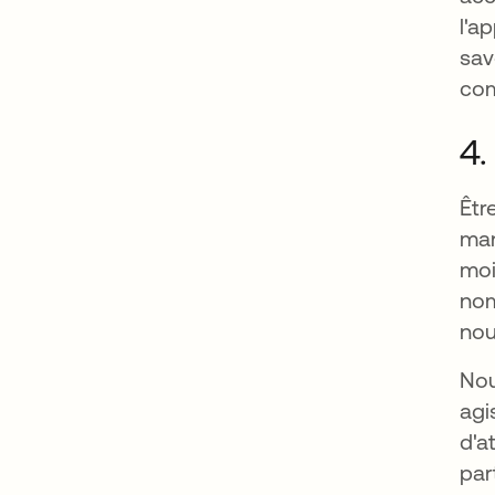
l'a
sav
com
4.
Êtr
man
moi
nom
nou
Nou
agi
d'a
par