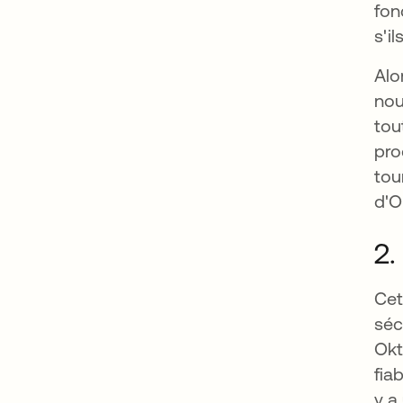
fon
s'i
Alo
nou
tou
pro
tou
d'O
2.
Cet
séc
Okt
fia
y a