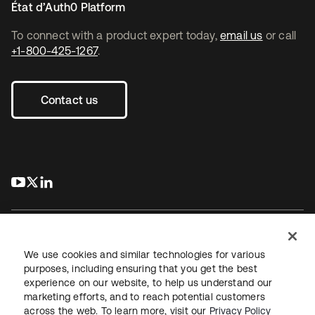
État d’Auth0 Platform
To connect with a product expert today,
email us
or call
+1-800-425-1267
.
Contact us
s’ouvre dans un nouvel onglet
s’ouvre dans un nouvel onglet
s’ouvre dans un nouvel onglet
We use cookies and similar technologies for various
purposes, including ensuring that you get the best
experience on our website, to help us understand our
Juridique
Politique de confidentialité
marketing efforts, and to reach potential customers
Conditions d’utilisation du site
Sécurité
Plan du site
across the web. To learn more, visit our
Privacy Policy