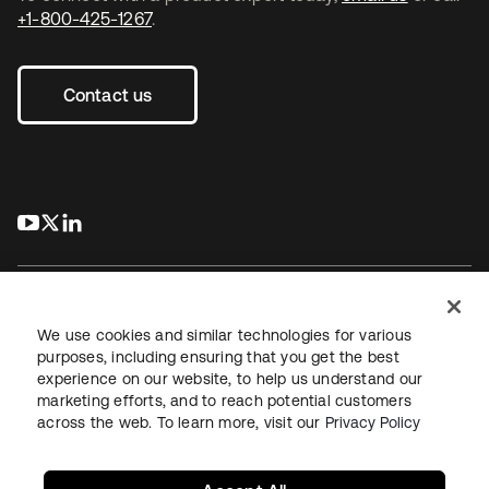
+1-800-425-1267
.
Contact us
s’ouvre dans un nouvel onglet
s’ouvre dans un nouvel onglet
s’ouvre dans un nouvel onglet
We use cookies and similar technologies for various
purposes, including ensuring that you get the best
experience on our website, to help us understand our
Juridique
Politique de confidentialité
marketing efforts, and to reach potential customers
Conditions d’utilisation du site
Sécurité
Plan du site
across the web. To learn more, visit our
Privacy Policy
Paramètres des cookies
Vos choix en matière de confidentialité