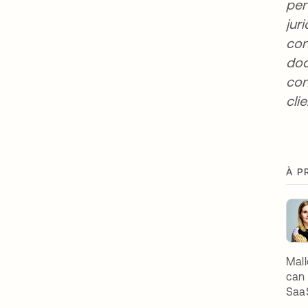
per
jur
con
doc
con
cli
À P
Mall
can 
SaaS