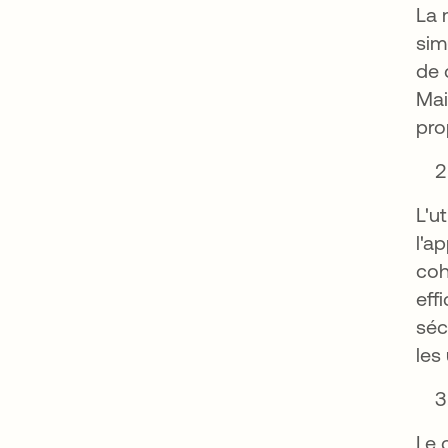
La 
sim
de 
Mai
pro
L'u
l'a
coh
eff
séc
les
Le 