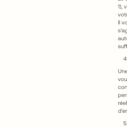
1),
vot
Il 
s'a
aut
suf
Une
vou
con
per
rée
d'e