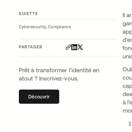
SUJETTE
Il 
gam
,
Cybersecurity
Compliance
app
d’e
PARTAGER
fon
uni
Oub
Prêt à transformer l’identité en
cou
atout ? Inscrivez-vous.
cap
des
Découvrir
s’ouvre dans un nouvel onglet
à l
mon