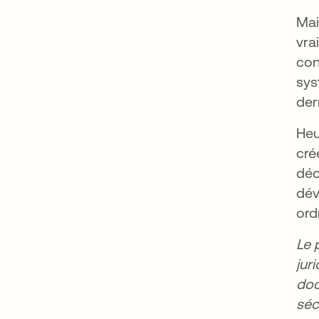
Mai
vra
con
sys
der
Heu
cré
déc
dév
ord
Le 
jur
doc
séc