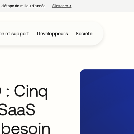
nt d’étape de milieu d’année.
S’inscrire
→
s’ouvre dans un nouvel onglet
on et support
Développeurs
Société
 : Cinq
 SaaS
 besoin