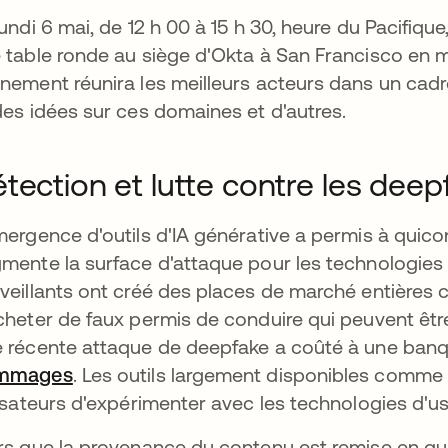
lundi 6 mai, de 12 h 00 à 15 h 30, heure du Pacifiq
 table ronde au siège d'Okta à San Francisco en 
nement réunira les meilleurs acteurs dans un cad
des idées sur ces domaines et d'autres.
tection et lutte contre les deep
mergence d'outils d'IA générative a permis à quic
mente la surface d'attaque pour les technologies d
veillants ont créé des places de marché entières
cheter de faux permis de conduire qui peuvent être
 récente attaque de deepfake a coûté à une ban
mmages
s’ouvre dans un nouvel onglet
. Les outils largement disponibles comme 
lisateurs d'expérimenter avec les technologies d'us
rs que la provenance du contenu est remise en que