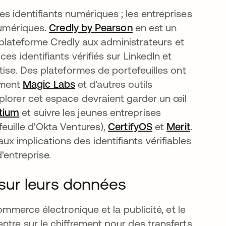
s identifiants numériques ; les entreprises
numériques.
Credly by Pearson
s’ouvre dans un nouv
en est un
a plateforme Credly aux administrateurs et
es identifiants vérifiés sur LinkedIn et
tise. Des plateformes de portefeuilles ont
mment
Magic Labs
s’ouvre dans un nouvel onglet
et d'autres outils
plorer cet espace devraient garder un œil
tium
s’ouvre dans un nouvel onglet
et suivre les jeunes entreprises
uvel onglet
euille d'Okta Ventures),
CertifyOS
s’ouvre dans un
et
Merit
s’ouvre
.
 implications des identifiants vérifiables
'entreprise.
 sur leurs données
ommerce électronique et la publicité, et le
ntre sur le chiffrement pour des transferts