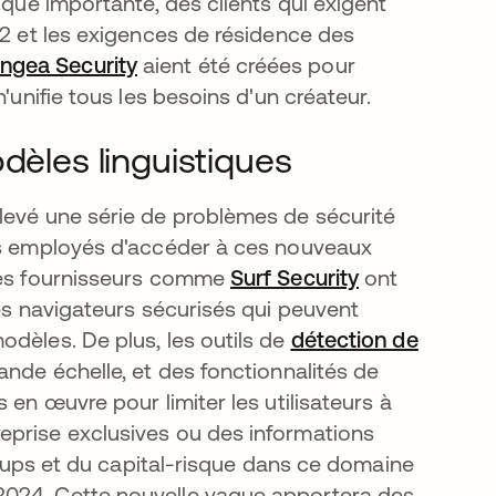
ique importante, des clients qui exigent
C2 et les exigences de résidence des
ngea Security
s’ouvre dans un nouvel onglet
aient été créées pour
'unifie tous les besoins d'un créateur.
dèles linguistiques
s un nouvel onglet
levé une série de problèmes de sécurité
urs employés d'accéder à ces nouveaux
 des fournisseurs comme
Surf Security
ont
des navigateurs sécurisés qui peuvent
dèles. De plus, les outils de
détection de
ande échelle, et des fonctionnalités de
 en œuvre pour limiter les utilisateurs à
eprise exclusives ou des informations
artups et du capital-risque dans ce domaine
2024. Cette nouvelle vague apportera des