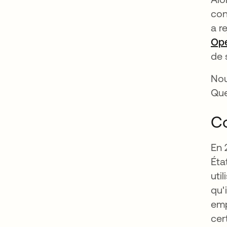
con
a r
Op
de 
Nou
Que
Co
En 
Éta
uti
qu'
emp
cer