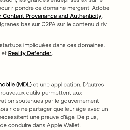
 pour r pondre ce domaine mergent. Adobe
or Content Provenance and Authenticity
s’ouvre da
.
el onglet
ligranes bas sur C2PA sur le contenu d riv
 startups impliquées dans ces domaines.
dans un nouvel onglet
s’ouvre dans un nouvel onglet
et
Reality Defender
s’ouvre dans un nouvel onglet
.
mobile (MDL)
s’ouvre dans un nouvel onglet
et une application. D'autres
s nouveaux outils permettent aux
ification soutenues par le gouvernement
hoisir de ne partager que leur âge avec un
nécessitent une preuve d'âge. De plus,
de conduire dans Apple Wallet.