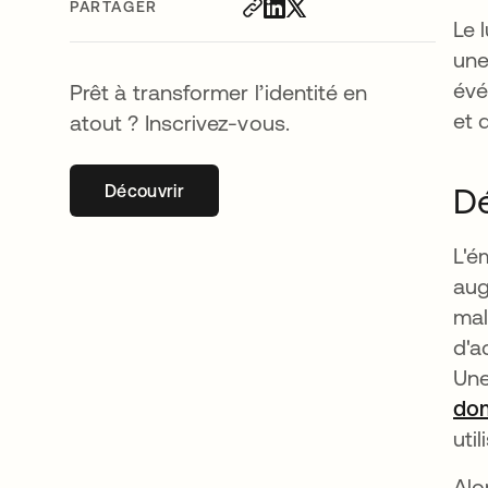
PARTAGER
Le 
une
évé
Prêt à transformer l’identité en
et 
atout ? Inscrivez-vous.
Découvrir
s’ouvre dans un nouvel onglet
Dé
L'é
aug
mal
d'a
Une
do
uti
Alo