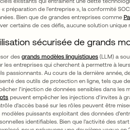
iciels existants qui entraînent une dette technolog
 « préparation de l'entreprise », la conformité SO
nées. Bien que de grandes entreprises comme
Pa
ever certains de ces défis, aucune solution unique n
ilisation sécurisée de grands mo
ssor des
grands modèles linguistiques
s’ouvre dan
(LLM) a sou
r les entreprises qui cherchent à permettre à le
ils passionnants. Au cours de la dernière année,
senté des outils de protection en ligne, tels que 
êcher l'injection de données sensibles dans les mo
ots
s’ouvre dans un nouvel onglet
peuvent empêcher les injections d'invites à gr
trôle d'accès basé sur les rôles peuvent être mises
 modèles puissants exploitant des données d'entr
sonnelles identifiables. Bien que l'activité des st
 explosé, nous prévoyons une deuxième vague en 