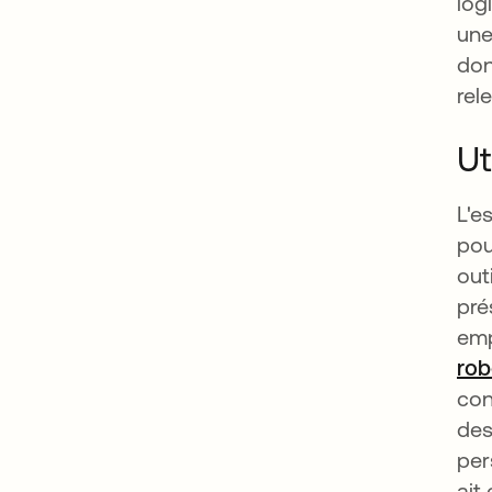
log
une
don
rel
Ut
L'e
pou
out
pré
emp
rob
con
des
per
ait