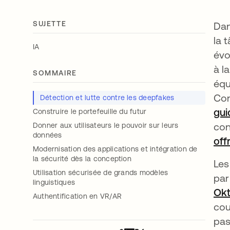
SUJETTE
Dan
la 
IA
évo
à l
SOMMAIRE
équ
Con
Détection et lutte contre les deepfakes
gui
Construire le portefeuille du futur
con
Donner aux utilisateurs le pouvoir sur leurs
données
off
Modernisation des applications et intégration de
la sécurité dès la conception
Les
Utilisation sécurisée de grands modèles
par
linguistiques
Okt
Authentification en VR/AR
cou
pas