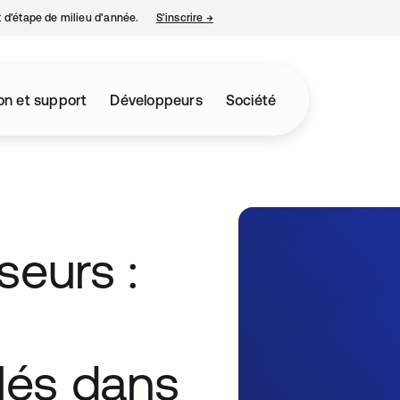
nt d’étape de milieu d’année.
S’inscrire
→
s’ouvre dans un nouvel onglet
on et support
Développeurs
Société
seurs :
clés dans