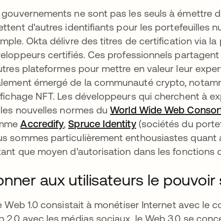
 gouvernements ne sont pas les seuls à émettre de
ttent d'autres identifiants pour les portefeuilles 
mple. Okta délivre des titres de certification via l
eloppeurs certifiés. Ces professionnels partagent c
utres plateformes pour mettre en valeur leur exper
lement émergé de la communauté crypto, nota
ffichage NFT. Les développeurs qui cherchent à ex
 les nouvelles normes du
World Wide Web Consor
mme
Accredify
s’ouvre dans un nouvel onglet
,
Spruce Identity
s’ouvre dans un no
(sociétés du portef
s sommes particulièrement enthousiastes quant aux
tant que moyen d'autorisation dans les fonctions d
nner aux utilisateurs le pouvoir
le Web 1.0 consistait à monétiser Internet avec le c
 2.0 avec les médias sociaux, le Web 3.0 se conce