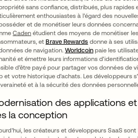
propriété sans confiance, distribués, plus rapides
ticulièrement enthousiastes à l'égard des nouvell
posséder et de monétiser leurs données concern
mme
Caden
étudient des moyens de monétiser le
sommateurs, et
Brave Rewards
s’ouvre dans un n
donne à ses util
données de navigation.
Worldcoin
s’ouvre dans un
paie les utilisa
anité et émettre leurs informations d'identification
sible d'être payé pour partager vos données de vis
 et votre historique d'achats. Les développeurs s'
veraineté et à la sécurité des données personnell
dernisation des applications et 
s la conception
ourd'hui, les créateurs et développeurs SaaS sont