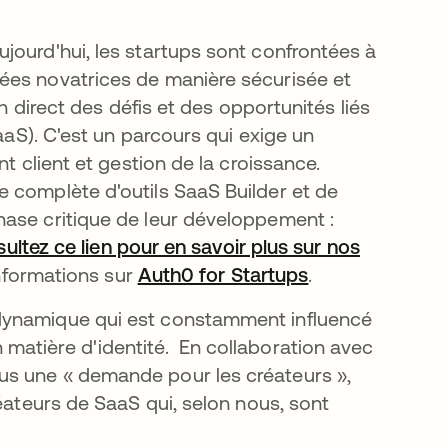
jourd'hui, les startups sont confrontées à
ées novatrices de manière sécurisée et
in direct des défis et des opportunités liés
SaaS). C'est un parcours qui exige un
t client et gestion de la croissance.
 complète d'outils SaaS Builder et de
ase critique de leur développement :
ultez ce lien pour en savoir plus sur nos
uvel onglet
informations sur
Auth0 for Startups
s’ouvre dans un
.
dynamique qui est constamment influencé
matière d'identité. En collaboration avec
us une « demande pour les créateurs »,
réateurs de SaaS qui, selon nous, sont