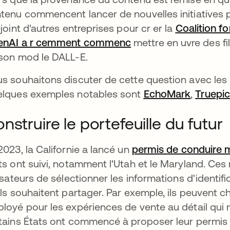
tenu commencent lancer de nouvelles initiatives
ejoint d'autres entreprises pour cr er la
Coalition f
enAI a r cemment commenc
s’ouvre dans un nouv
mettre en uvre des fi
son mod le DALL-E.
s souhaitons discuter de cette question avec les
lques exemples notables sont
EchoMark
s’ouvre 
,
Truepic
nstruire le portefeuille du futur
2023, la Californie a lancé un
permis de conduire 
ts ont suivi, notamment l'Utah et le Maryland. Ce
lisateurs de sélectionner les informations d'ident
ils souhaitent partager. Par exemple, ils peuvent c
loyé pour les expériences de vente au détail qui 
tains États ont commencé à proposer leur permis 