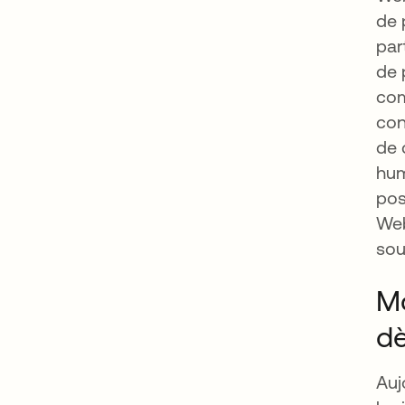
de 
par
de 
co
con
de 
hum
pos
Web
sou
Mo
dè
Auj