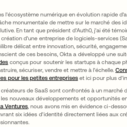
s l'écosystème numérique en évolution rapide d'au
tâche monumentale de mettre sur le marché des id
lutive. En tant que président d'Auth0, j'ai été témo
a création d'une entreprise de logiciels-services (
ilibre délicat entre innovation, sécurité, engagemen
scient de ces besoins, Okta a développé une suite
des
s’ouvre dans un nouvel onglet
conçus pour soutenir les startups à chaque ph
struire, sécuriser, vendre et mettre à l'échelle.
Cons
res pour les petites entreprises
s’ouvre dans un no
et ici pour plus d'
 créateurs de SaaS sont confrontés à un marché 
 les nouveaux développements et opportunités en 
a Ventures
s’ouvre dans un nouvel onglet
, nous avons mis en évidence ci-desso
vrant six idées d'identité directement liées aux c
sionnantes.