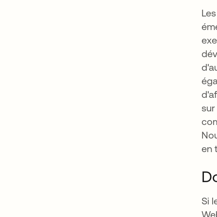
Les
éme
exe
dév
d'a
éga
d'a
sur
co
Nou
en 
Do
Si 
Web