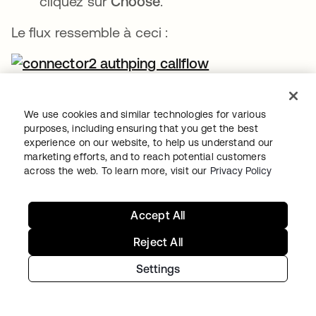
cliquez sur
Choose
.
Le flux ressemble à ceci :
flux _authping avec la carte Call Flow.
We use cookies and similar technologies for various
Ce flux appelle le flux
httpHelper
pour vérifier
purposes, including ensuring that you get the best
experience on our website, to help us understand our
que la connexion au service fonctionne. Vous
marketing efforts, and to reach potential customers
devez utiliser un point de terminaison d'API
across the web. To learn more, visit our
Privacy Policy
qui nécessite une authentification.
Remarque
: l'équipe Okta Workflows
Accept All
recommande une requête avec la plus petite
Reject All
taille de réponse. Par exemple, certaines API
Settings
ont un point de terminaison /me pour obtenir
des informations sur l'utilisateur connecté.