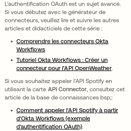
L’authentification OAuth est un sujet avancé.
Si vous débutez avec le générateur de
connecteurs, veuillez lire et suivre les autres
articles et didacticiels de cette série :
Comprendre les connecteurs Okta
Workflows
s’ouvre dans un nouvel onglet
.
Tutoriel Okta Workflows : Créer un
connecteur pour l'API OpenWeather
s’ouvre
.
Si vous souhaitez appeler l'API Spotify en
utilisant la carte
API Connector
, consultez cet
article de la base de connaissances bsp;:
Comment appeler l'API Spotify à partir
d'Okta Workflows (exemple
d'authentification OAuth)
s’ouvre dans un no
.