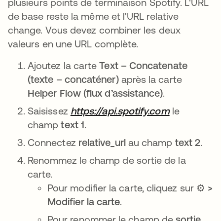
plusieurs points de terminaison Spotify. L'URL
de base reste la même et l'URL relative
change. Vous devez combiner les deux
valeurs en une URL complète.
Ajoutez la carte
Text – Concatenate
(texte – concaténer)
après la carte
Helper Flow (flux d’assistance)
.
Saisissez
https://api.spotify.com
le
champ
text 1
.
Connectez
relative_url
au champ
text 2
.
Renommez le champ de sortie de la
carte.
Pour modifier la carte, cliquez sur ⚙️
>
Modifier la carte
.
Pour renommer le champ de
sortie
,