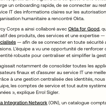
rge un onboarding rapide, de se connecter au rest
vice IT des informations claires sur les autorisati
rganisation humanitaire a rencontré Okta.
cy Corps a ainsi collaboré avec
Okta for Good
, q
ratif des produits, des services et une expertise 
cialisés
— afin de se connecter en toute sécurité a
sions. L’équipe a vu une opportunité de renforcer 
dentité robuste pour centraliser et simplifier la ges
s’agissait notamment de consolider toutes les appli
lisateurs finaux et d’assurer au service IT une meilleu
râce à une gestion centralisée des identités, no
quipe, les comptes de service et tout autre systèm
nées », explique Errol Sigler.
a Integration Network
(OIN), un catalogue compta