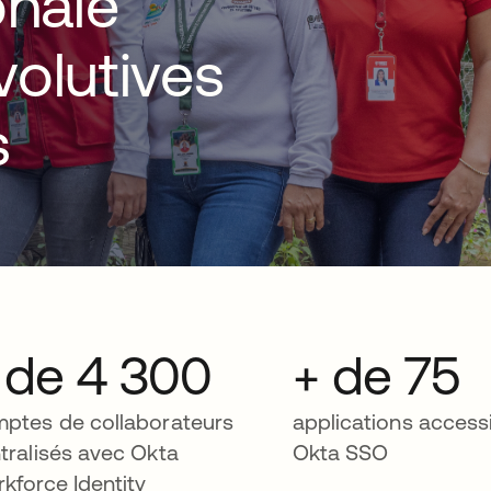
onale
volutives
s
 de 4 300
+ de 75
ptes de collaborateurs
applications accessi
tralisés avec Okta
Okta SSO
kforce Identity