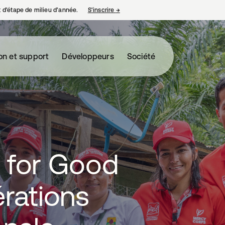
nt d’étape de milieu d’année.
S’inscrire
→
s’ouvre dans un nouvel onglet
on et support
Développeurs
Société
for Good
érations