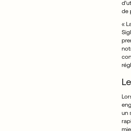
d’u
de 
« L
Sig
pre
not
con
rég
Le
Lor
eng
un 
rap
mie