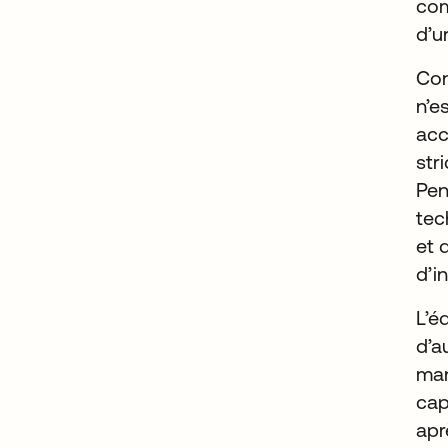
com
d’u
Con
n’e
acc
str
Pen
tec
et 
d’i
L’é
d’a
man
cap
apr