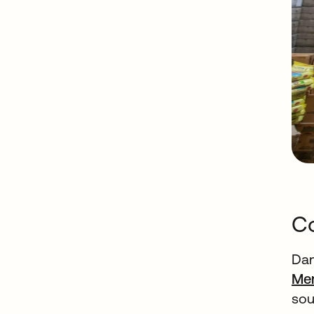
Co
Dan
Mer
sou