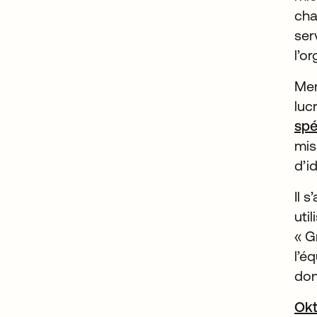
cha
ser
l’o
Mer
luc
spé
mis
d’i
Il 
uti
« G
l’é
don
Okt