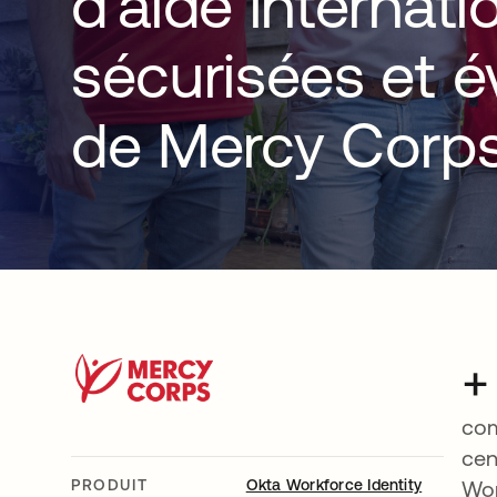
d’aide internati
sécurisées et é
de Mercy Corp
+
com
cen
PRODUIT
Okta Workforce Identity
Wor