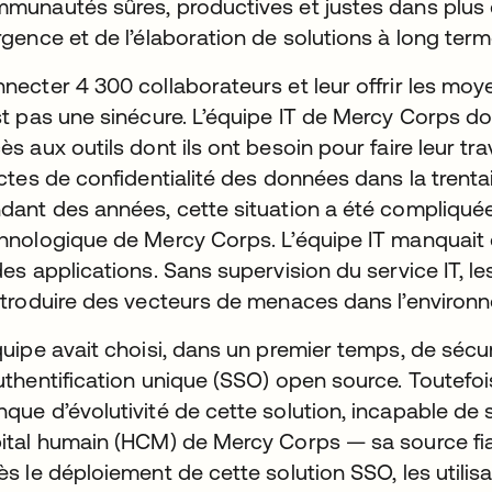
munautés sûres, productives et justes dans plus 
rgence et de l’élaboration de solutions à long ter
necter 4 300 collaborateurs et leur offrir les moye
st pas une sinécure. L’équipe IT de Mercy Corps doi
ès aux outils dont ils ont besoin pour faire leur t
ictes de confidentialité des données dans la trenta
dant des années, cette situation a été compliquée 
hnologique de Mercy Corps. L’équipe IT manquait de v
des applications. Sans supervision du service IT, le
ntroduire des vecteurs de menaces dans l’environ
quipe avait choisi, dans un premier temps, de sécuri
uthentification unique (SSO) open source. Toutefo
que d’évolutivité de cette solution, incapable de
ital humain (HCM) de Mercy Corps — sa source fi
ès le déploiement de cette solution SSO, les utilis