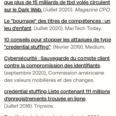
que plus de 15 milliards de tbd volés circulent
sur le Dark Web.
s’ouvre dans un nouvel onglet
(Juillet 2020).
Magazine CPO.
Le "bourrage" des titres de compétences : un
jeu d'enfant
s’ouvre dans un nouvel onglet
. (Juillet 2020). MarTech Today.
10 conseils pour stopper les attaques de type
"credential stuffing"
s’ouvre dans un nouvel ongl
. (février 2019). Medium.
Cybersécurité : Sauvegarde du compte client
contre la compromission des identifiants
s’ouvr
.
(septembre 2020), Commission américaine
des valeurs mobilières et des changes.
credential stuffing Liste contenant 111 millions
d'enregistrements trouvée en ligne
s’ouvre dans
.
(Juillet 2018). Tripwire.