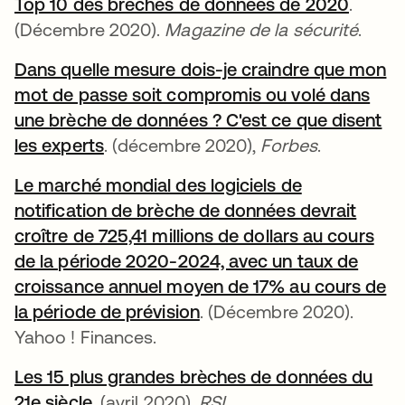
Top 10 des brèches de données de 2020
s’ouvr
.
(Décembre 2020).
Magazine de la sécurité
.
Dans quelle mesure dois-je craindre que mon
mot de passe soit compromis ou volé dans
une brèche de données ? C'est ce que disent
les experts
s’ouvre dans un nouvel onglet
. (décembre 2020),
Forbes
.
Le marché mondial des logiciels de
notification de brèche de données devrait
croître de 725,41 millions de dollars au cours
de la période 2020-2024, avec un taux de
croissance annuel moyen de 17% au cours de
la période de prévision
s’ouvre dans un nouvel o
. (Décembre 2020).
Yahoo ! Finances.
Les 15 plus grandes brèches de données du
21e siècle
s’ouvre dans un nouvel onglet
. (avril 2020),
RSI.