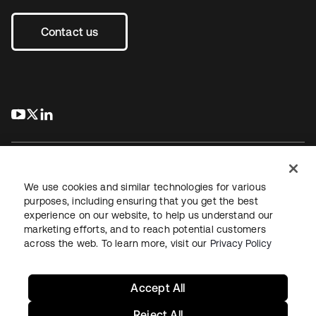
Contact us
s’ouvre dans un nouvel onglet
s’ouvre dans un nouvel onglet
s’ouvre dans un nouvel onglet
We use cookies and similar technologies for various
purposes, including ensuring that you get the best
experience on our website, to help us understand our
Juridique
Politique de confidentialité
marketing efforts, and to reach potential customers
Conditions d’utilisation du site
Sécurité
Plan du site
across the web. To learn more, visit our
Privacy Policy
Paramètres des cookies
Vos choix en matière de confidentialité
Accept All
Reject All