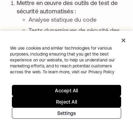
Mettre en œuvre des outils de test de
sécurité automatisés :
Analyse statique du code
Tests dynamiques de sécurité des
applications (DAST)
We use cookies and similar technologies for various
Former le développeur sur :
purposes, including ensuring that you get the best
Exigences de conformité
experience on our website, to help us understand our
marketing efforts, and to reach potential customers
Pratiques de codage sécurisées
across the web. To learn more, visit our
Privacy Policy
Établir une politique et des procédures
pour :
Accept All
Gestion des failles de sécurité
Reject All
Gestion des incidents de sécurité
Settings
Intégrer les contrôles de conformité
dans le pipeline CI/CD