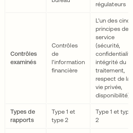
régulateurs
L'un des cinq
principes de
service
Contrôles
(sécurité,
Contrôles
de
confidentialité
examinés
l'information
intégrité du
financière
traitement,
respect de la
vie privée,
disponibilité)
Types de
Type 1 et
Type 1 et type
rapports
type 2
2