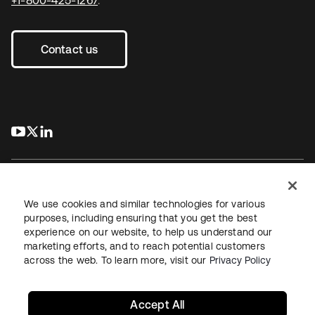
+1-800-425-1267
.
Contact us
s’ouvre dans un nouvel onglet
s’ouvre dans un nouvel onglet
s’ouvre dans un nouvel onglet
We use cookies and similar technologies for various
purposes, including ensuring that you get the best
experience on our website, to help us understand our
Juridique
Politique de confidentialité
marketing efforts, and to reach potential customers
Conditions d’utilisation du site
Sécurité
Plan du site
across the web. To learn more, visit our
Privacy Policy
Paramètres des cookies
Vos choix en matière de confidentialité
Accept All