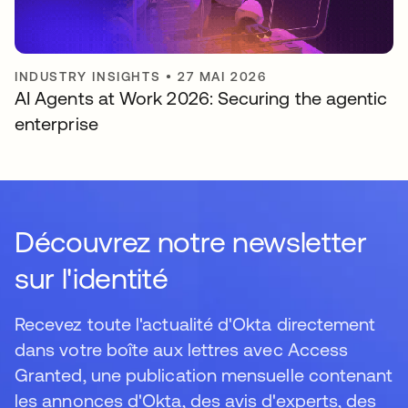
INDUSTRY INSIGHTS
•
27 MAI 2026
AI Agents at Work 2026: Securing the agentic
enterprise
Découvrez notre newsletter
sur l'identité
Recevez toute l'actualité d'Okta directement
dans votre boîte aux lettres avec Access
Granted, une publication mensuelle contenant
les annonces d'Okta, des avis d'experts, des