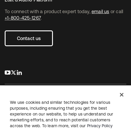
To connect with a product expert today,
email us
or call
+1-800-425-1267
.
Contact us
s’ouvre dans un nouvel onglet
s’ouvre dans un nouvel onglet
s’ouvre dans un nouvel onglet
We use cookies and similar technologies for various
purposes, including ensuring that you get the best
experience on our website, to help us understand our
Juridique
Politique de confidentialité
marketing efforts, and to reach potential customers
Conditions d’utilisation du site
Sécurité
Plan du site
across the web. To learn more, visit our
Privacy Policy
Paramètres des cookies