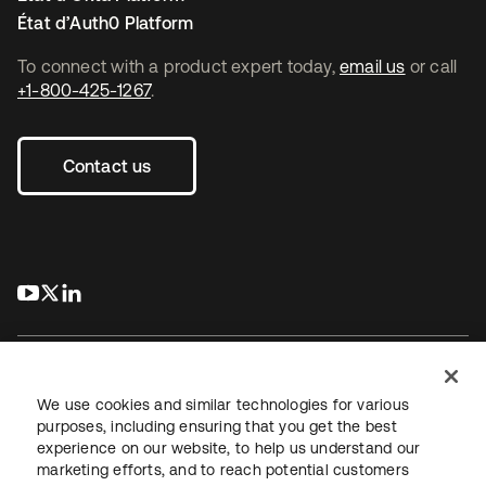
État d’Auth0 Platform
To connect with a product expert today,
email us
or call
+1-800-425-1267
.
Contact us
s’ouvre dans un nouvel onglet
s’ouvre dans un nouvel onglet
s’ouvre dans un nouvel onglet
We use cookies and similar technologies for various
purposes, including ensuring that you get the best
experience on our website, to help us understand our
Juridique
Politique de confidentialité
marketing efforts, and to reach potential customers
Conditions d’utilisation du site
Sécurité
Plan du site