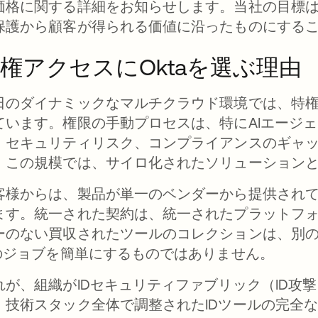
価格に関する詳細をお知らせします。当社の目標
保護から顧客が得られる価値に沿ったものにする
権アクセスにOktaを選ぶ理由
日のダイナミックなマルチクラウド環境では、特
ています。権限の手動プロセスは、特にAIエージ
、セキュリティリスク、コンプライアンスのギャ
。この規模では、サイロ化されたソリューションと
客様からは、製品が単一のベンダーから提供され
ます。統一された契約は、統一されたプラットフ
ーのない買収されたツールのコレクションは、別
Tのジョブを簡単にするものではありません。
れが、組織がIDセキュリティファブリック（ID攻
、技術スタック全体で調整されたIDツールの完全