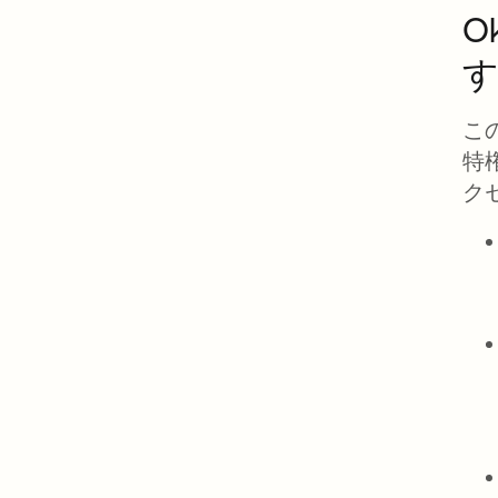
O
こ
特
ク