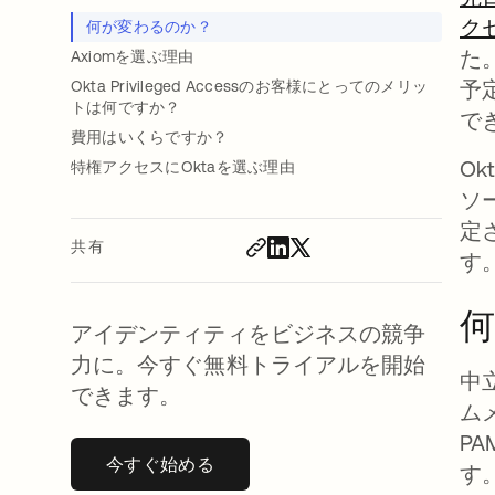
ク
何が変わるのか？
た
Axiomを選ぶ理由
予
Okta Privileged Accessのお客様にとってのメリッ
トは何ですか？
で
費用はいくらですか？
Ok
特権アクセスにOktaを選ぶ理由
ソ
定
共有
す
アイデンティティをビジネスの競争
力に。今すぐ無料トライアルを開始
中
できます。
ムメ
P
今すぐ始める
新しいタブで開く
す