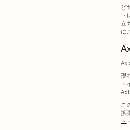
ど
ト
立ち
に
A
A
現在
ト
Ac
こ
拡
ト