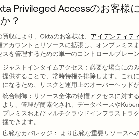
kta Privileged Acces
すか？
の買収により、Oktaのお客様は、
アイデンティテ
権アカウントとリソースに拡張し、オンプレミス
セスを管理するための単一のコントロールプレー
ジャストインタイムアクセス：
必要な場合にの
提供することで、常時特権を排除します。これ
になるため、リスクと運用上のオーバーヘッド
統合制御：
リソース全体の特権アクセスに対す
より、管理が簡素化され、データベースやKuber
プレミスおよびマルチクラウドインフラストラ
握できます。
広範なカバレッジ：
より広範な重要リソースへの