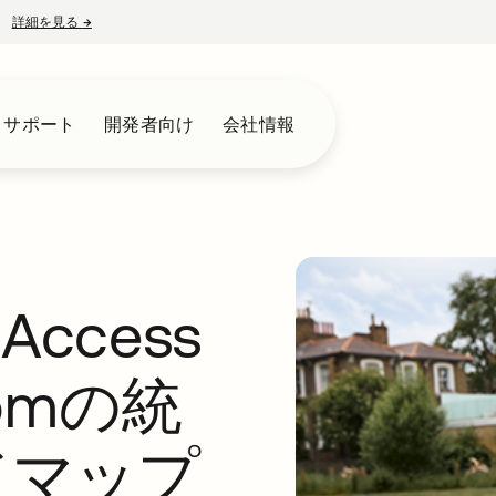
詳細を見る
→
新しいタブで開く
とサポート
開発者向け
会社情報
d Access
omの統
ドマップ