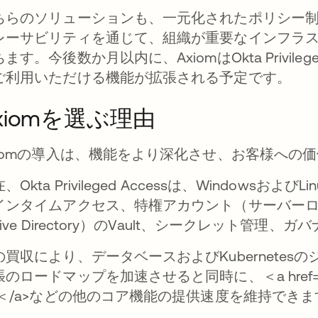
ちらのソリューションも、一元化されたポリシー
レーサビリティを通じて、組織が重要なインフラ
ます。今後数か月以内に、AxiomはOkta Privil
ご利用いただける機能が拡張される予定です。
xiomを選ぶ理由
xiomの導入は、機能をより深化させ、お客様への
、Okta Privileged Accessは、Window
インタイムアクセス、特権アカウント（サーバーロー
tive Directory）のVault、シークレット
の買収により、データベースおよびKubernete
張のロードマップを加速させると同時に、＜a href="
＜/a>などの他のコア機能の提供速度を維持できま