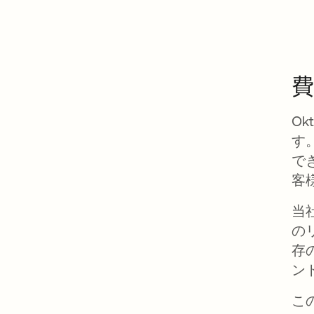
Ok
す
で
客
当
の
存
ン
こ