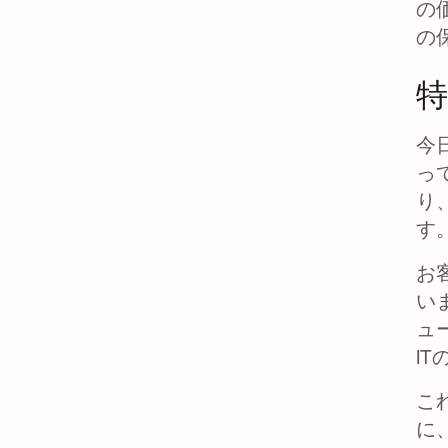
の
の
特
今
っ
り
す
お
い
ュ
I
こ
に