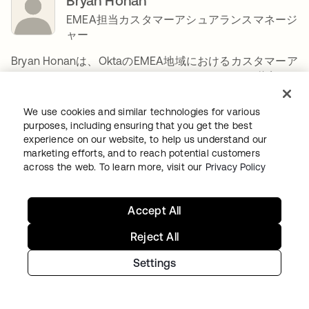
Bryan Honan
EMEA担当カスタマーアシュアランスマネージ
ャー
Bryan Honanは、OktaのEMEA地域におけるカスタマーア
シュアランスマネージャーです。セキュリティと信頼
性、企業文化を担当するカスタマーアシュアランスチー
ムは、セキュリティとコンプライアンスに関する問い合
We use cookies and similar technologies for various
わせに、Oktaの顧客基盤を拡大するサポートを提供して
purposes, including ensuring that you get the best
います。CISSPとCCSKの資格を持つホナンは、10年以上
experience on our website, to help us understand our
のITとセキュリティの経験を活かしています。さまざま
marketing efforts, and to reach potential customers
な業界の企業で働いた経験から、技術的およびビジネス
across the web. To learn more, visit our
Privacy Policy
的な観点の両方からOktaのお客様にアドバイスを提供す
ることができます。オフの時間には、ヨーロッパ各地を
Accept All
旅行して楽しんでいます。
Reject All
Arun Kumar Elengovan
Settings
エンジニアリング セキュリティ担当シニアソ
フトウェア開発マネージャー
Arunは、Oktaのエンジニアリングセキュリティ担当のシ