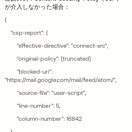
が介入しなかった場合：
{
"csp-report": {
"effective-directive": "connect-src",
"original-policy": [truncated]
"blocked-uri":
"https://mail.google.com/mail/feed/atom/",
"source-file": "user-script",
"line-number": 5,
"column-number": 16842
}