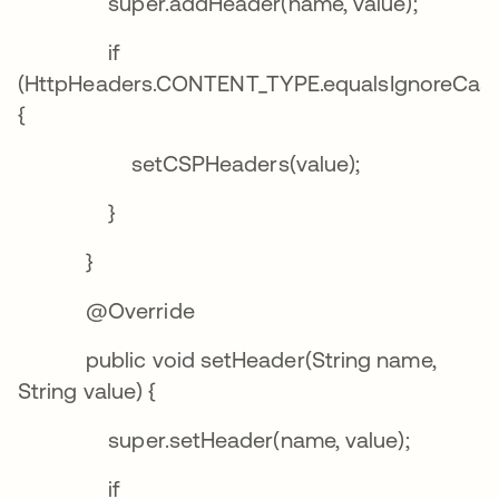
super.addHeader(name, value);
if
(HttpHeaders.CONTENT_TYPE.equalsIgnoreCas
{
setCSPHeaders(value);
}
}
@Override
public void setHeader(String name,
String value) {
super.setHeader(name, value);
if