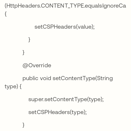
(HttpHeaders.CONTENT_TYPE.equalsIgnoreCas
{
setCSPHeaders(value);
}
}
@Override
public void setContentType(String
type) {
super.setContentType(type);
setCSPHeaders(type);
}