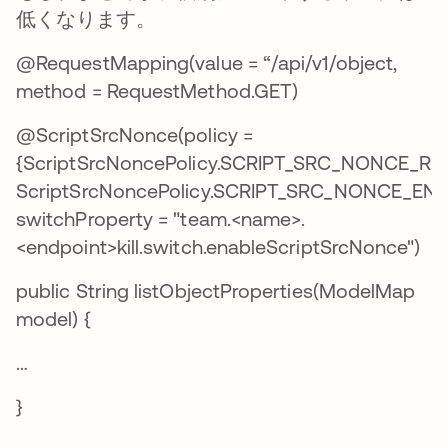
低くなります。
@RequestMapping(value = “/api/v1/object,
method = RequestMethod.GET)
@ScriptSrcNonce(policy =
{ScriptSrcNoncePolicy.SCRIPT_SRC_NONCE_RE
ScriptSrcNoncePolicy.SCRIPT_SRC_NONCE_EN
switchProperty = "team.<name>.
<endpoint>kill.switch.enableScriptSrcNonce")
public String listObjectProperties(ModelMap
model) {
…
}