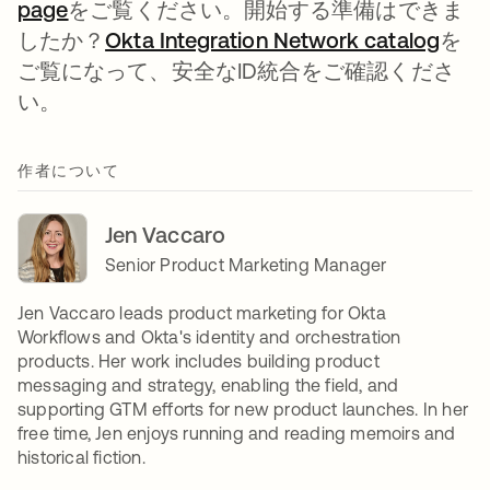
page
をご覧ください。開始する準備はできま
したか？
Okta Integration Network catalog
を
ご覧になって、安全なID統合をご確認くださ
い。
作者について
Jen Vaccaro
Senior Product Marketing Manager
Jen Vaccaro leads product marketing for Okta
Workflows and Okta's identity and orchestration
products. Her work includes building product
messaging and strategy, enabling the field, and
supporting GTM efforts for new product launches. In her
free time, Jen enjoys running and reading memoirs and
historical fiction.