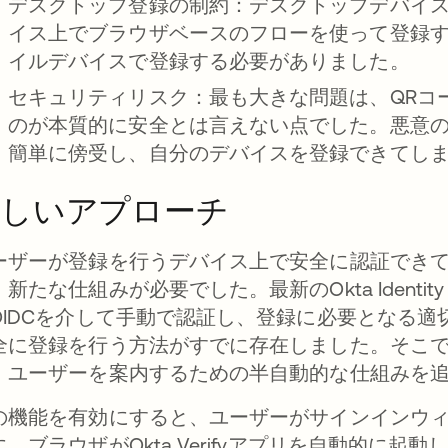
デスクトップ登録の制約：
デスクトップデバイ
イス上でブラウザベースのフローを使って登録
イルデバイスで登録する必要がありました。
セキュリティリスク：
最も大きな問題は、QRコ
のが本質的に安全とは言えない点でした。悪意のあ
簡単に傍受し、自分のデバイスを登録できてし
新しいアプローチ
ーザーが登録を行うデバイス上で安全に認証でき
新たな仕組みが必要でした。最新のOkta Identit
OIDCを介して手動で認証し、登録に必要となる
全に登録を行う方法がすでに存在しました。そこ
、ユーザーを案内するための半自動的な仕組みを
の機能を有効にすると、ユーザーがサインインウィジェッ
に、ブラウザがOkta Verifyアプリを自動的に起