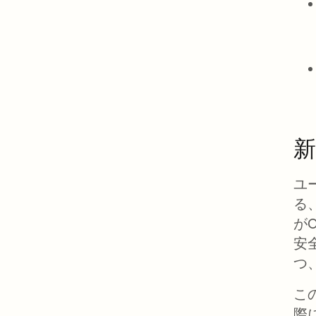
ユ
る、
が
安
つ
こ
際