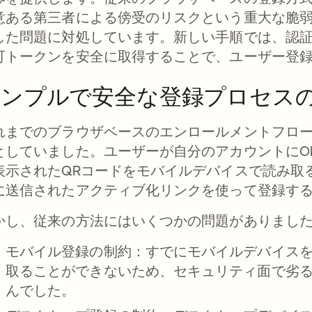
意ある第三者による傍受のリスクという重大な脆
した問題に対処しています。新しい手順では、認
可トークンを安全に取得することで、ユーザー登
シンプルで安全な登録プロセス
れまでのブラウザベースのエンロールメントフロ
としていました。ユーザーが自分のアカウントにOkta
表示されたQRコードをモバイルデバイスで読み取る
に送信されたアクティブ化リンクを使って登録す
かし、従来の方法にはいくつかの問題がありまし
モバイル登録の制約：
すでにモバイルデバイスを
取ることができないため、セキュリティ面で劣る
んでした。