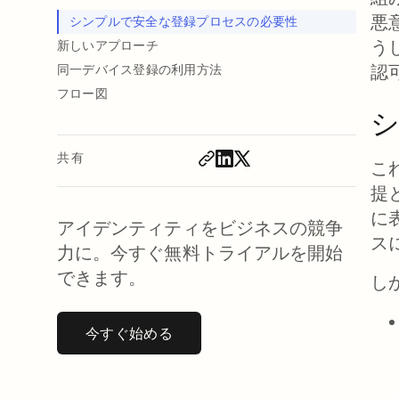
悪
シンプルで安全な登録プロセスの必要性
う
新しいアプローチ
認
同一デバイス登録の利用方法
フロー図
共有
こ
提
に
アイデンティティをビジネスの競争
ス
力に。今すぐ無料トライアルを開始
できます。
し
今すぐ始める
新しいタブで開く