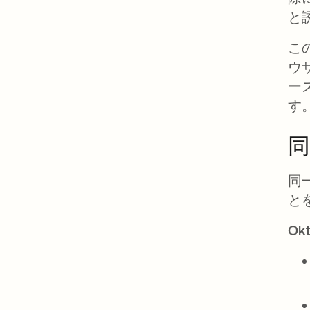
と
こ
ウ
ー
す
同
と
O