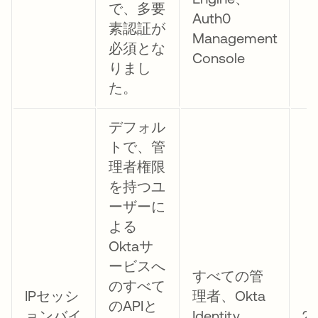
で、多要
Auth0
素認証が
Management
必須とな
Console
りまし
た。
デフォル
トで、管
理者権限
を持つユ
ーザーに
よる
Oktaサ
ービスへ
すべての管
のすべて
IPセッシ
理者、Okta
のAPIと
ョンバイ
Identity
2