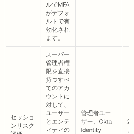
ルでMFA
がデフォ
ルトで有
効化され
ます。
スーパー
管理者権
限を直接
持つすべ
てのアカ
ウントに
対して、
ユーザー
管理者ユー
セッショ
とエンテ
ザー、Okta
2
ンリスク
ィティの
Identity
月
評価