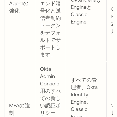
Agentの
エンド暗
Engineと
Cl
強化
号化と送
Classic
E
信者制約
Engine
2
トークン
月
をデフォ
ルトでサ
ポートし
ます。
Okta
Admin
すべての管
Console
理者、Okta
用のすべ
Identity
ての新し
Engine、
MFAの強
い認証ポ
2
Classic
制
リシー
月
Engine、