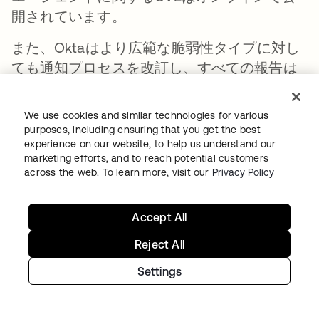
開されています。
また、Oktaはより広範な脆弱性タイプに対し
ても通知プロセスを改訂し、すべての報告は
技術的評価と顧客影響評価の両面から検討さ
れます。
We use cookies and similar technologies for various
purposes, including ensuring that you get the best
7. 顧客向けのログ記録と監視機能の向
experience on our website, to help us understand our
marketing efforts, and to reach potential customers
上
across the web. To learn more, visit our
Privacy Policy
誓約から1年以内に、メーカー製品に対するサ
Accept All
イバーセキュリティ侵害の証拠を顧客が収集
できる能力を定量的に向上させること
Reject All
Oktaのすべての製品には、管理者がアクセス
Settings
問題をトラブルシュートし、セキュリティチ
ームが不審な活動を監視するための仕組みが