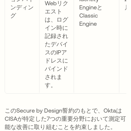
Webリク
ンディン
Engineと
月
エスト
グ
Classic
は、ログ
Engine
イン時に
記録され
たデバイ
スのIPア
ドレスに
バインド
されま
す。
このSecure by Design誓約のもとで、Oktaは
CISAが特定した7つの重要分野において測定可
能な改善に取り組むことを約束しました。