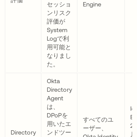
セッショ
Engine
ンリスク
評価が
System
Logで利
用可能と
なりまし
た。
Okta
Directory
Agent
は、
Id
DPoPを
E
すべてのユ
用いたエ
2
ーザー、
Directory
ンドツー
月
Okta Identity