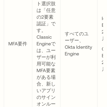
ト選択肢
は「任意
の2要素
Id
認証」で
E
す。
2
すべてのユ
Classic
月
ーザー、
MFA要件
Engineで
Okta Identity
Cl
は、ユー
Engine
E
ザーが利
2
用可能な
月
MFA要素
がある場
合、新し
いアプリ
のサイン
オンルー