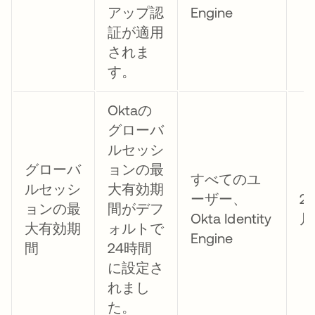
アップ認
Engine
証が適用
されま
す。
Oktaの
グローバ
ルセッシ
グローバ
ョンの最
すべてのユ
ルセッシ
大有効期
ーザー、
2
ョンの最
間がデフ
Okta Identity
月
大有効期
ォルトで
Engine
間
24時間
に設定さ
れまし
た。