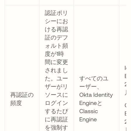
認証ポリ
シーにお
ける再認
証のデフ
ォルト頻
度が1時
間に変更
Id
されまし
E
た。ユー
すべてのユ
2
ザーがリ
ーザー、
月
再認証の
ソースに
Okta Identity
頻度
ログイン
Engineと
Cl
するたび
Classic
E
に再認証
Engine
2
を強制す
月