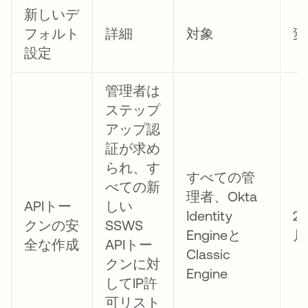
新しいデ
フォルト
詳細
対象
変
設定
管理者は
ステップ
アップ認
証が求め
られ、す
すべての管
べての新
理者、Okta
APIトー
しい
Identity
2
クンの安
SSWS
Engineと
月
全な作成
APIトー
Classic
クンに対
Engine
してIP許
可リスト