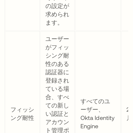
の設定が
求められ
ます。
ユーザー
がフィッ
シング耐
性のある
認証器に
登録され
ている場
合、すべ
すべてのユ
ての新し
フィッシ
ーザー、
2
い認証と
ング耐性
Okta Identity
月
アカウン
Engine
ト管理ポ