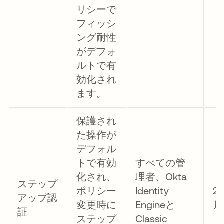
リシーで
フィッシ
ング耐性
がデフォ
ルトで有
効化され
ます。
保護され
た操作が
デフォル
トで有効
すべての管
化され、
理者、Okta
ステップ
ポリシー
Identity
2
アップ認
変更時に
Engineと
月
証
ステップ
Classic