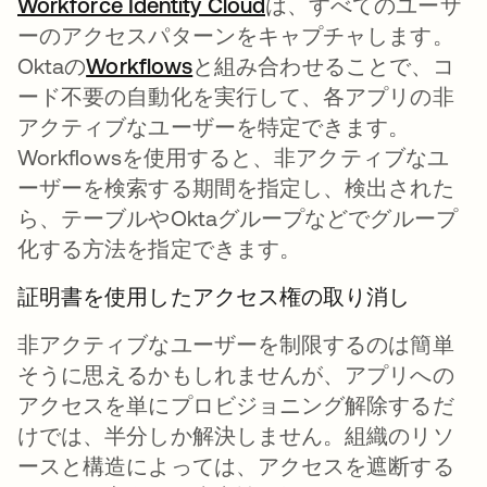
Workforce Identity Cloud
新しいタブで開く
は、すべてのユーザ
ーのアクセスパターンをキャプチャします。
Oktaの
Workflows
と組み合わせることで、コ
ード不要の自動化を実行して、各アプリの非
アクティブなユーザーを特定できます。
Workflowsを使用すると、非アクティブなユ
ーザーを検索する期間を指定し、検出された
ら、テーブルやOktaグループなどでグループ
化する方法を指定できます。
証明書を使用したアクセス権の取り消し
非アクティブなユーザーを制限するのは簡単
そうに思えるかもしれませんが、アプリへの
アクセスを単にプロビジョニング解除するだ
けでは、半分しか解決しません。組織のリソ
ースと構造によっては、アクセスを遮断する