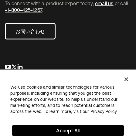
To connect with a product expert today,
email us
or call
+1-800-425-1267
.
お問い合わせ
新しいタブで開く
新しいタブで開く
新しいタブで開く
We use cookies and similar technologies for various
purposes, including ensuring that you get the best
experience on our website, to help us understand our
marketing efforts, and to reach potential customers
across the web. To learn more, visit our
Privacy Policy
法務
プライバシーポリシー
サイト利用規約
セキュリティ
サイトマップ
Cookieの設定
あなたのプライバシーの選択
Accept All