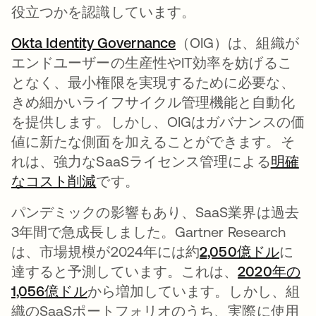
役立つかを認識しています。
Okta Identity Governance
新しいタブで開く
（OIG）は、組織が
エンドユーザーの生産性やIT効率を妨げるこ
となく、最小権限を実現するために必要な、
きめ細かいライフサイクル管理機能と自動化
を提供します。しかし、OIGはガバナンスの価
値に新たな側面を加えることができます。そ
れは、強力なSaaSライセンス管理による
明確
なコスト削減
新しいタブで開く
です。
パンデミックの影響もあり、SaaS業界は過去
3年間で急成長しました。Gartner Research
は、市場規模が2024年には約
2,050億ドル
新し
に
達すると予測しています。これは、
2020年の
1,056億ドル
新しいタブで開く
から増加しています。しかし、組
織のSaaSポートフォリオのうち、実際に使用