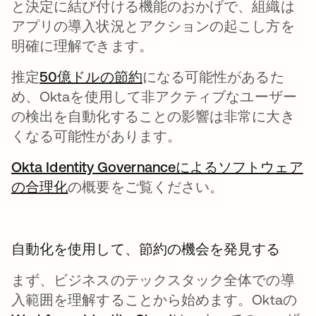
と決定に結び付ける機能のおかげで、組織は
アプリの導入状況とアクションの起こし方を
明確に理解できます。
推定
50億ドルの節約
新しいタブで開く
になる可能性があるた
め、Oktaを使用して非アクティブなユーザー
の検出を自動化することの影響は非常に大き
くなる可能性があります。
Okta Identity Governanceによるソフトウェア
の合理化
新しいタブで開く
の概要をご覧ください。
自動化を使用して、節約の機会を発見する
まず、ビジネスのテックスタック全体での導
入範囲を理解することから始めます。Oktaの