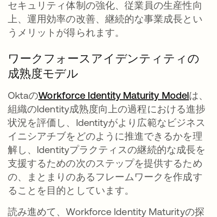
セキュリティ体制の強化、従業員の生産性向
上、運用効率の改善、継続的な事業成長とい
うメリットが得られます。
ワークフォースアイデンティティの
成熟度モデル
Oktaの
Workforce Identity Maturity Model
新し
は、
組織のIdentity成熟度向上の過程における進捗
状況を評価し、Identityがより広範なビジネス
イニシアチブをどのように推進できるかを理
解し、Identityプラクティスの継続的な成長を
支援するための次のステップを提供するため
の、まとまりのあるフレームワークを作成す
ることを目的としています。
読み進めて、Workforce Identity Maturityの探