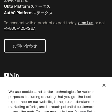
Okta Platformステータス
Auth0 Platformステータス
To connect with a product expert today,
email us
or call
+1-800-425-1267
.
お問い合わせ
新しいタブで開く
新しいタブで開く
新しいタブで開く
We use cookies and similar technologies for various
purposes, including ensuring that you get the best
experience on our website, to help us understand our
marketing efforts, and to reach potential customers
across the web. To learn more, visit our
Privacy Policy