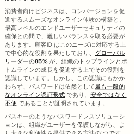
消費者向けビジネスは、コンバージョンを促
進するスムーズなオンライン体験の構築と、
最高レベルのエンドユーザーセキュリティの
確保との間で、難しいバランスを取る必要が
あります。顧客ID はこのニーズに対応する上
で中心的な役割を果たしており、
グローバル
リーダーの85%
新しいタブで開く
が、組織のトップラインとボ
トムラインの成長を促進する上でその役割を
認識しています。しかし、この認識にもかか
わらず、パスワードは依然として
最も一般的
なオンライン認証形式
新しいタブで開く
であり、
安全ではなく
不便
新しいタブで開く
であることが証明されています。
パスキーのようなパスワードレスソリューシ
ョンは、組織がユーザーを保護しながら、よ
り大きな利便性を提供できる方法の1つです。