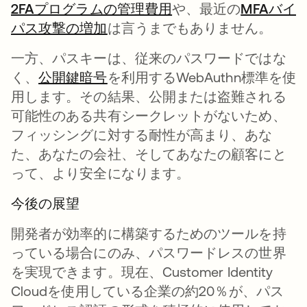
2FAプログラムの管理費用
新しいタブで開く
や、最近の
MFAバイ
パス攻撃の増加
新しいタブで開く
は言うまでもありません。
一方、パスキーは、従来のパスワードではな
く、
公開鍵暗号
新しいタブで開く
を利用するWebAuthn標準を使
用します。その結果、公開または盗難される
可能性のある共有シークレットがないため、
フィッシングに対する耐性が高まり、あな
た、あなたの会社、そしてあなたの顧客にと
って、より安全になります。
今後の展望
開発者が効率的に構築するためのツールを持
っている場合にのみ、パスワードレスの世界
を実現できます。現在、Customer Identity
Cloudを使用している企業の約20％が、パス