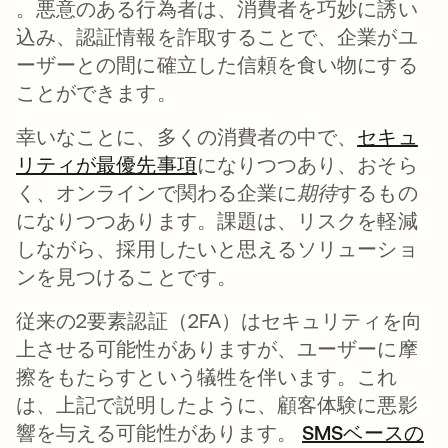
新しいタブで開く
。悪意のある行為者は、消費者を巧妙に誘い
込み、認証情報を詐取することで、企業がユ
ーザーとの間に確立した信頼を食い物にする
ことができます。
幸いなことに、多くの消費者の中で、
セキュ
リティが最優先事項
新しいタブで開く
になりつつあり、おそら
く、オンラインで関わる企業に
期待
するもの
になりつつあります。課題は、リスクを軽減
しながら、採用したいと思えるソリューショ
ンを見つけることです。
従来の2要素認証（2FA）はセキュリティを向
上させる可能性がありますが、ユーザーに摩
擦をもたらすという犠牲を伴います。これ
は、上記で説明したように、顧客体験に悪影
響を与える可能性があります。
SMSベースの