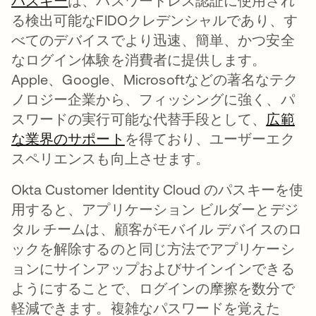
パスキー
新しいタブで開く
は、パスワードレス認証に使用され
る検出可能なFIDOクレデンシャルであり、す
べてのデバイスでより迅速、簡単、かつ安全
なログイン体験を消費者に提供します。
Apple、Google、Microsoftなどの著名なテク
ノロジー企業から、フィッシングに強く、パ
スワードの実行可能な代替手段として、
広範
な業界のサポート
新しいタブで開く
を得ており、ユーザーエク
スペリエンスも向上させます。
Okta Customer Identity Cloud のパスキーを使
用すると、アプリケーション ビルダーとデジ
タル チームは、顧客がモバイル デバイスのロ
ックを解除するのと同じ方法でアプリケーシ
ョンにサインアップおよびサインインできる
ようにすることで、ログインの摩擦を数分で
軽減できます。複雑なパスワードを覚えた