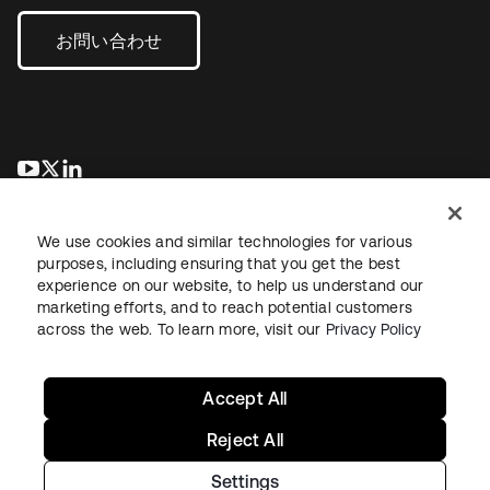
お問い合わせ
新しいタブで開く
新しいタブで開く
新しいタブで開く
We use cookies and similar technologies for various
purposes, including ensuring that you get the best
experience on our website, to help us understand our
marketing efforts, and to reach potential customers
across the web. To learn more, visit our
Privacy Policy
法務
プライバシーポリシー
サイト利用規約
セキュリティ
サイトマップ
Cookieの設定
あなたのプライバシーの選択
Accept All
Reject All
Settings