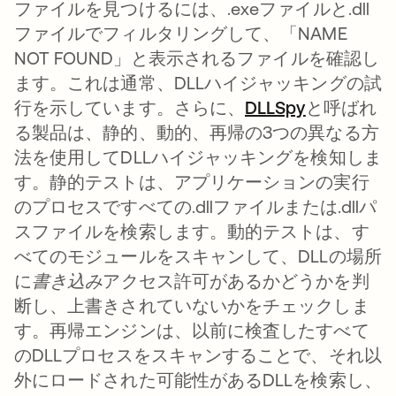
ファイルを見つけるには、.exeファイルと.dll
ファイルでフィルタリングして、「NAME
NOT FOUND」と表示されるファイルを確認し
ます。これは通常、DLLハイジャッキングの試
行を示しています。さらに、
DLLSpy
新しいタブ
と呼ばれ
る製品は、静的、動的、再帰の3つの異なる方
法を使用してDLLハイジャッキングを検知しま
す。静的テストは、アプリケーションの実行
のプロセスですべての.dllファイルまたは.dllパ
スファイルを検索します。動的テストは、す
べてのモジュールをスキャンして、DLLの場所
に
書き込み
アクセス許可があるかどうかを判
断し、上書きされていないかをチェックしま
す。再帰エンジンは、以前に検査したすべて
のDLLプロセスをスキャンすることで、それ以
外にロードされた可能性があるDLLを検索し、