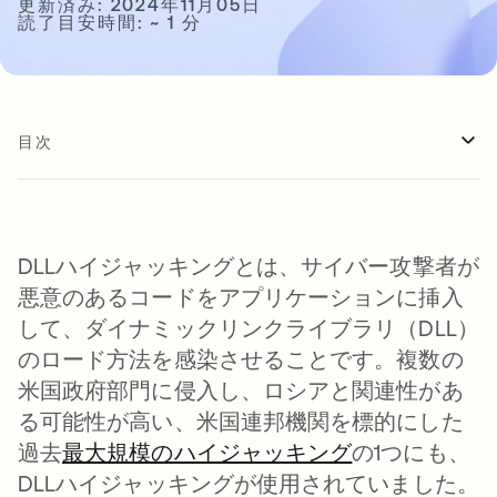
更新済み: 2024年11月05日
読了目安時間: ~ 1 分
目次
DLLハイジャッキングとは、サイバー攻撃者が
悪意のあるコードをアプリケーションに挿入
して、ダイナミックリンクライブラリ（DLL）
のロード方法を感染させることです。複数の
米国政府部門に侵入し、ロシアと関連性があ
る可能性が高い、米国連邦機関を標的にした
過去
最大規模のハイジャッキング
新しいタブで
の1つにも、
DLLハイジャッキングが使用されていました。