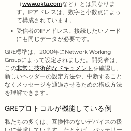
（
www.okta.com
など）とは異なりま
す。IPアドレスは、数字と小数点によっ
て構成されています。
受信者のIPアドレス。
接続したいノード
にも同じデータが必要です。
GRE標準は、2000年にNetwork Working
Groupによって設定されました。開発者は、
この
非常に技術的なドキュメント
新しいタブで
を確認し、
新しいヘッダーの設定方法や、中断すること
なくメッセージを通過させるための構成方法
を理解できます。
GREプロトコルが機能している例
私たちの多くは、互換性のないデバイスの扱
いに苦慮しています。たとえば、バッテリー