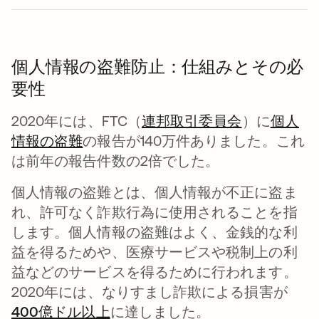
個人情報の盗難防止：仕組みとその必
要性
2020年には、FTC（
連邦取引委員会
新しいタブ
）に
個人
情報の盗難
の報告が140万件ありました。これ
は前年の報告件数の2倍でした。
個人情報の盗難とは、個人情報が不正に盗ま
れ、許可なく詐欺行為に使用されることを指
します。個人情報の盗難はよく、金銭的な利
益を得るためや、医療サービスや税制上の利
益などのサービスを得るために行われます。
2020年には、なりすまし詐欺による損害が
400億ドル以上
新しいタブで開く
に達しました。