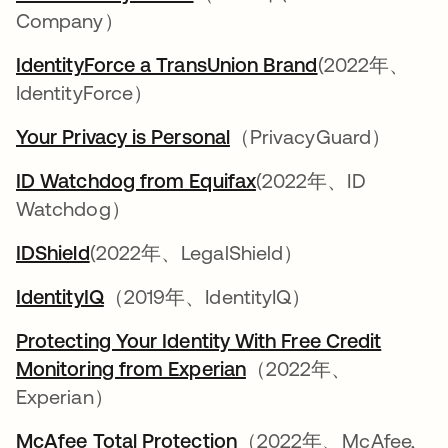
Company）
IdentityForce a TransUnion Brand
新しいタブで
(2022年、
IdentityForce）
Your Privacy is Personal
新しいタブで開く
（PrivacyGuard）
ID Watchdog from Equifax
新しいタブで開く
(2022年、ID
Watchdog）
IDShield
新しいタブで開く
(2022年、LegalShield）
IdentityIQ
新しいタブで開く
（2019年、IdentityIQ）
Protecting Your Identity With Free Credit
Monitoring from Experian
新しいタブで開く
（2022年、
Experian）
McAfee Total Protection
新しいタブで開く
（2022年、McAfee,