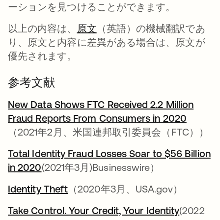
ーションを見つけることができます。
以上の内容は、
原文
（英語）の機械翻訳であ
り、原文と内容に差異がある場合は、原文が
優先されます。
参考文献
New Data Shows FTC Received 2.2 Million
Fraud Reports From Consumers in 2020
新しい
（2021年2月、米国連邦取引委員会（FTC））
Total Identity Fraud Losses Soar to $56 Billion
in 2020
新しいタブで開く
(2021年3月)Businesswire）
Identity Theft
新しいタブで開く
（2020年3月、USA.gov）
Take Control. Your Credit, Your Identity
新しいタ
(2022