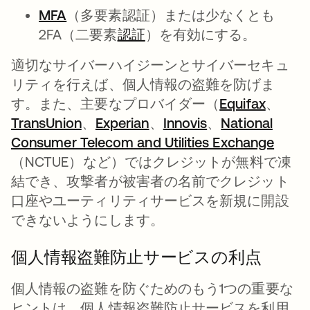
MFA
（多要素認証）または少なくとも
2FA（二要素
認証
）を有効にする。
適切なサイバーハイジーンとサイバーセキュ
リティを行えば、個人情報の盗難を防げま
す。また、主要なプロバイダー（
Equifax
新しい
、
TransUnion
新しいタブで開く
、
Experian
新しいタブで開く
、
Innovis
新しいタブで開
、
National
Consumer Telecom and Utilities Exchange
新し
（NCTUE）など）ではクレジットが無料で凍
結でき、攻撃者が被害者の名前でクレジット
口座やユーティリティサービスを新規に開設
できないようにします。
個人情報盗難防止サービスの利点
個人情報の盗難を防ぐためのもう1つの重要な
ヒントは、個人情報盗難防止サービスを利用