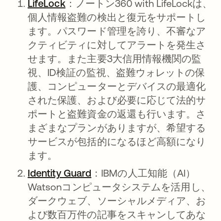
LifeLock
新しいタブで開く
：
ノートン360 with LifeLockは、
個人情報盗難の検出と復元をサポートし
ます。パスワード管理を誇り、不審なア
クティビティに対してアラートを発生さ
せます。また主要3大信用情報機関の監
視、ID検証の監視、盗難ウォレットの保
護、コンピューターとデバイスの最適化
された保護、および必要に応じて法的サ
ポートと盗難資金の返還も行います。さ
まざまなプランがありますが、希望する
サービスが包括的になるほど高額になり
ます。
Identity Guard
新しいタブで開く
：IBMの人工知能（AI）
Watsonコンピュータシステムを活用し、
ダークウェブ、ソーシャルメディア、お
よび数百万件の記事をスキャンしてあな