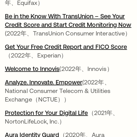
年、Equifax）
Be in the Know With TransUnion – See Your
Credit Score and Start Credit Monitoring Now
(2022年、TransUnion Consumer Interactive）
Get Your Free Credit Report and FICO Score
新
（2022年、Experian）
Welcome to Innovis
新しいタブで開く
(2022年、Innovis）
Analyze. Innovate. Empower
新しいタブで開く
(2022年、
National Consumer Telecom & Utilities
Exchange（NCTUE））
Protection for Your Digital Life
新しいタブで開
（2021年、
NortonLifeLock, Inc.）
Aura Identity Guard
新しいタブで開く
（2020年、Aura