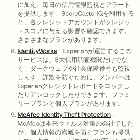
に加え、毎日の信用情報監視とアラート
を提供します。ScoreCasterIQを利用する
と、各クレジットアカウントがクレジッ
トスコアに与える影響を確認できます。
さまざまなプランがあります。
I
dentityWorks
新しいタブで開く
：
Experionが運営するこの
サービスは、3大信用調査機関だけでな
く、ダークウェブや社会保障番号も監視
します。詐欺を防ぐために、メンバーは
Experianクレジットレポートをロックし
たりアンロックしたりできます。ファミ
リープランと個人プランがあります。
McAfee Identity Theft Protection
新しいタ
：
McAfeeは本来ウィルス対策の会社でした
が、個人情報の盗難を防ぐプランも提供