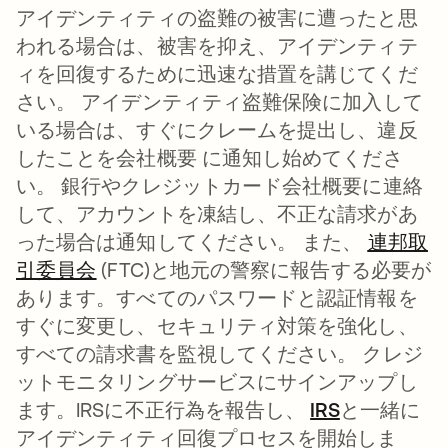
アイデンティティの盗難の被害に遭ったと思
われる場合は、被害を抑え、アイデンティテ
ィを回復するために迅速な措置を講じてくだ
さい。 アイデンティティ盗難保険に加入して
いる場合は、すぐにクレームを提出し、違反
したことを会社概要 に通知し始めてくださ
い。 銀行やクレジットカード会社概要に連絡
して、アカウントを凍結し、不正な請求があ
った場合は通知してください。 また、
連邦取
引委員会
新しいタブで開く
(FTC)と地元の警察に報告する必要が
あります。すべてのパスワードと認証情報を
すぐに変更し、セキュリティ対策を強化し、
すべての請求書を監視してください。 クレジ
ットモニタリングサービスにサインアップし
ます。IRSに不正行為を報告し、
IRS
新しいタブ
と一緒に
アイデンティティ回復プロセスを開始しま