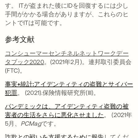
す。 ITが盗まれた後にIDを回復するには少し
手間がかかる場合がありますが、これらのヒ
ントでITは可能です。
参考文献
コンシューマーセンチネルネットワークデー
タブック2020
。(2021年2月)。連邦取引委員会
(FTC)。
事実+統計:アイデンティティの盗難とサイバー
犯罪
新しいタブで開く
。 (2021).保険情報研究所(III)。
パンデミックは、アイデンティティ盗難の被
害者の生活をさらに悪化させました
新しいタブ
。 (2021年
5月、
PCMag
です。
詐欺との戦いを支援するために報告
新しいタブ
してくだ