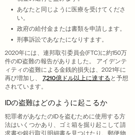
あなたと同じように医療を受けてくださ
い。
政府の給付金または書類を申請します。
刑事訴訟であなたになりすます。
2020年には、連邦取引委員会(FTC)に約150万
件のID盗難の報告がありました。 アイデンテ
ィティの盗難による金銭的損失は、2021年に
再び増加し、
7,210億ドル以上に達する
新しいタ
と予想
されています。
IDの盗難はどのように起こるか
犯罪者があなたのIDを盗むために使用する方
法はいくつかあり、ゴミ箱を掘り起こして請
求書や銀行取引明細書を見つけたり、郵便物