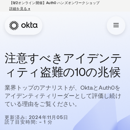
【9/2オンライン開催】Auth0 ハンズオンワークショップ
詳細を見る
→
新しいタブで開く
注意すべきアイデンテ
ィティ盗難の10の兆候
業界トップのアナリストが、OktaとAuth0を
アイデンティティリーダーとして評価し続け
ている理由をご覧ください。
更新済み: 2024年11月05日
読了目安時間: ~ 1 分