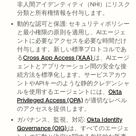
非人間アイデンティティ（NHI）にリスク
分類と所有権情報を付与します。
動的な認可と保護: セキュリティポリシー
と最小権限の原則を適用し、AIエージェ
ントに必要なアクセスを必要な時間だけ
付与します。新しい標準プロトコルであ
る
Cross App Access (XAA)
は、AIエージ
ェントとアプリケーション間の安全な接
続方法を標準化します。サービスアカウ
ントやAPIキーのような静的クレデンシャ
ルを使用するエージェントには、
Okta
Privileged Access (OPA)
が適切なレベル
のアクセスを提供します。
ガバナンス、監視、対応:
Okta Identity
Governance (OIG)
は、すべてのエージェ