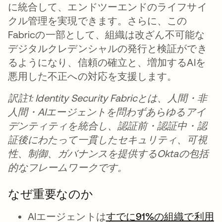
に統合して、エンドツーエンドのライフサイ
クル管理を実現できます。さらに、この
Fabricの一部として、組織は改ざん不可能な
デジタルクレデンシャルの発行と検証ができ
るようになり、信頼の確立と、増加するAIを
悪用した不正への対応を支援します。
訳註1: Identity Security Fabricとは、人間・非
人間・AIエージェントを問わずあらゆるアイ
デンティティを統合し、認証前・認証中・認
証後にわたって一貫したセキュリティ、可視
性、制御、ガバナンスを提供するOktaの包括
的なフレームワークです。
なぜ重要なのか
AIエージェントは
すでに91%の組織で利用