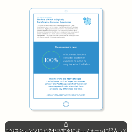
このコンテンツにアクセスするには、フォームに記入して