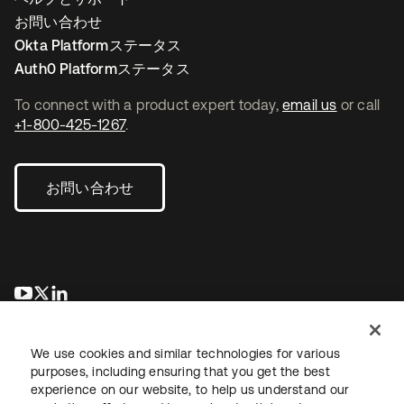
お問い合わせ
Okta Platformステータス
Auth0 Platformステータス
To connect with a product expert today,
email us
or call
+1-800-425-1267
.
お問い合わせ
新しいタブで開く
新しいタブで開く
新しいタブで開く
We use cookies and similar technologies for various
purposes, including ensuring that you get the best
experience on our website, to help us understand our