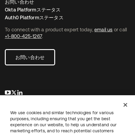
お問い合わせ
Okta Platformステータス
Auth0 Platformステータス
To connect with a product expert today,
email us
or call
+1-800-425-1267
.
お問い合わせ
新しいタブで開く
新しいタブで開く
新しいタブで開く
We use cookies and similar technologies for various
purposes, including ensuring that you get the best
experience on our website, to help us understand our
marketing efforts, and to reach potential customers