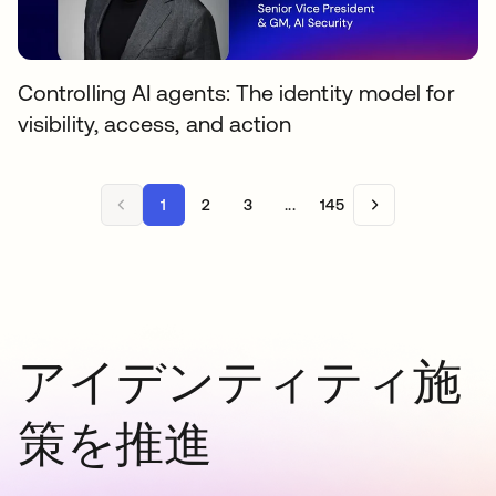
Controlling AI agents: The identity model for
visibility, access, and action
1
2
3
...
145
アイデンティティ施
策を推進