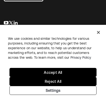
新しいタブで開く
新しいタブで開く
新しいタブで開く
We use cookies and similar technologies for various
purposes, including ensuring that you get the best
experience on our website, to help us understand our
marketing efforts, and to reach potential customers
across the web. To learn more, visit our
Privacy Policy
法務
プライバシーポリシー
サイト利用規約
セキュリティ
サイトマップ
Cookieの設定
あなたのプライバシーの選択
Accept All
Reject All
Settings
Copyright © 2026 Okta. All rights reserved.