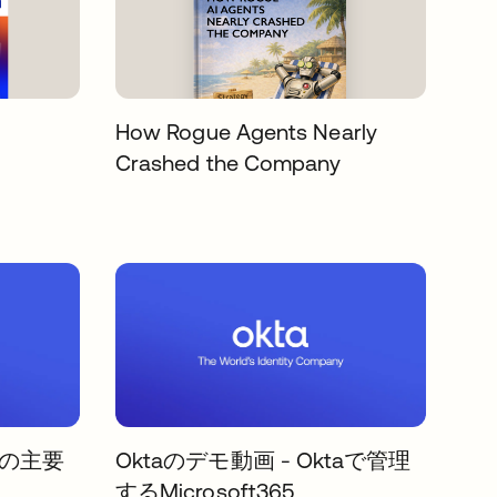
How Rogue Agents Nearly
Crashed the Company
taの主要
Oktaのデモ動画 - Oktaで管理
するMicrosoft365