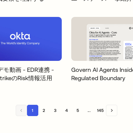
デモ動画 - EDR連携 -
Govern AI Agents Insid
StrikeのRisk情報活用
Regulated Boundary
1
2
3
4
5
...
145