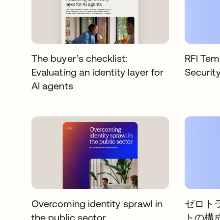
The buyer’s checklist:
RFI Temp
Evaluating an identity layer for
Security
AI agents
Overcoming identity sprawl in
ゼロト
the public sector
トの構