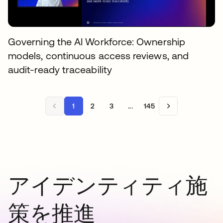
Governing the AI Workforce: Ownership
models, continuous access reviews, and
audit-ready traceability
1
2
3
...
145
アイデンティティ施
策を推進