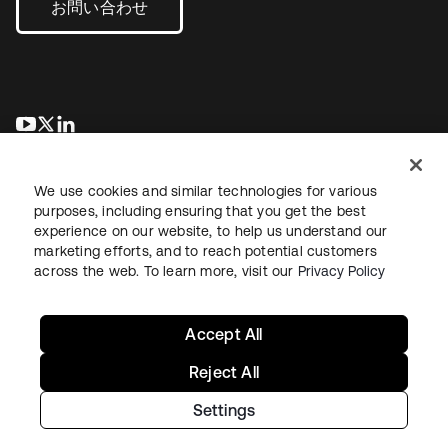
お問い合わせ
新しいタブで開く
新しいタブで開く
新しいタブで開く
We use cookies and similar technologies for various
purposes, including ensuring that you get the best
experience on our website, to help us understand our
marketing efforts, and to reach potential customers
across the web. To learn more, visit our
Privacy Policy
法務
プライバシーポリシー
サイト利用規約
セキュリティ
サイトマップ
Cookieの設定
あなたのプライバシーの選択
Accept All
Reject All
Settings
Copyright © 2026 Okta. All rights reserved.