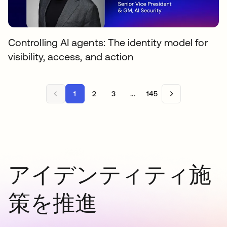
Controlling AI agents: The identity model for
visibility, access, and action
1
2
3
...
145
アイデンティティ施
策を推進