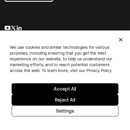
新しいタブで開く
新しいタブで開く
新しいタブで開く
We use cookies and similar technologies for various
purposes, including ensuring that you get the best
experience on our website, to help us understand our
marketing efforts, and to reach potential customers
across the web. To learn more, visit our
Privacy Policy
法務
プライバシーポリシー
サイト利用規約
セキュリティ
サイトマップ
Cookieの設定
あなたのプライバシーの選択
Accept All
Reject All
Settings
Copyright © 2026 Okta. All rights reserved.