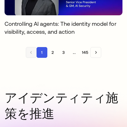
Controlling AI agents: The identity model for
visibility, access, and action
1
2
3
...
145
アイデンティティ施
策を推進