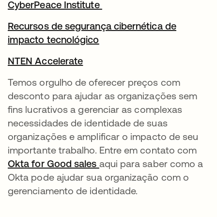
CyberPeace Institute
abre em uma nova guia
Recursos de segurança cibernética de
impacto tecnológico
abre em uma nova guia
NTEN Accelerate
abre em uma nova guia
Temos orgulho de oferecer preços com
desconto para ajudar as organizações sem
fins lucrativos a gerenciar as complexas
necessidades de identidade de suas
organizações e amplificar o impacto de seu
importante trabalho. Entre em contato com
Okta for Good sales
abre em uma nova guia
aqui para saber como a
Okta pode ajudar sua organização com o
gerenciamento de identidade.