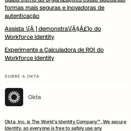
formas mais seguras e inovadoras de
autenticação
abre em uma nova guia
Assista \[Ã ] demonstra\[Ã§Ã£]o do
Workforce Identity
abre em uma nova guia
Experimente a Calculadora de ROI do
Workforce Identity
abre em uma nova guia
SOBRE A OKTA
Okta
Okta, Inc. is The World’s Identity Company™. We secure
Identity, so everyone is free to safely use any