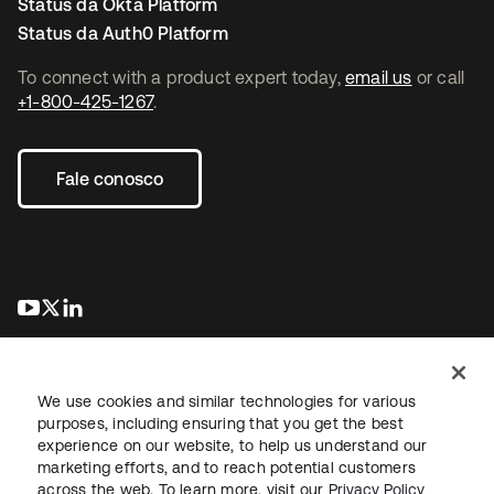
Status da Okta Platform
Status da Auth0 Platform
To connect with a product expert today,
email us
or call
+1-800-425-1267
.
Fale conosco
abre em uma nova guia
abre em uma nova guia
abre em uma nova guia
We use cookies and similar technologies for various
purposes, including ensuring that you get the best
experience on our website, to help us understand our
marketing efforts, and to reach potential customers
Jurídico
Política de privacidade
Termos do site
Segurança
across the web. To learn more, visit our
Privacy Policy