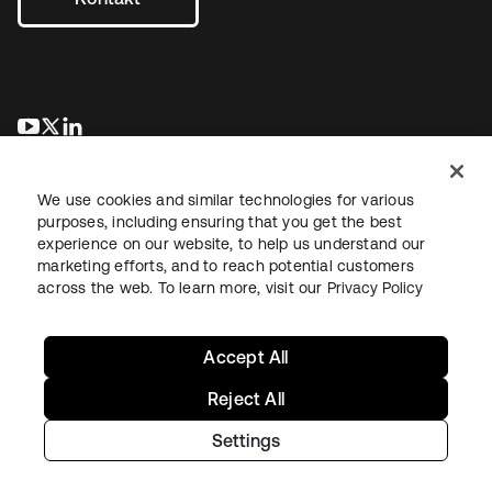
wird in einer neuen Registerkarte geöffnet
wird in einer neuen Registerkarte geöffnet
wird in einer neuen Registerkarte geöffnet
We use cookies and similar technologies for various
purposes, including ensuring that you get the best
experience on our website, to help us understand our
marketing efforts, and to reach potential customers
across the web. To learn more, visit our
Privacy Policy
Recht
Datenschutzrichtlinie
Nutzungsbedingungen
Sicherheit
Sitemap
Cookie-Einstellungen
Ihre Datenschutzoptionen
Accept All
Reject All
Settings
Copyright © 2026 Okta. Alle Rechte vorbehalten.