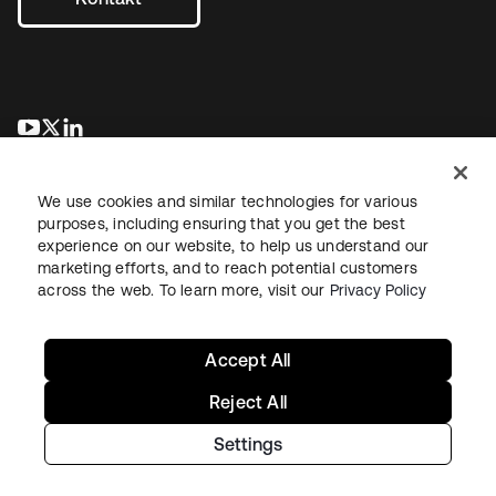
wird in einer neuen Registerkarte geöffnet
wird in einer neuen Registerkarte geöffnet
wird in einer neuen Registerkarte geöffnet
We use cookies and similar technologies for various
purposes, including ensuring that you get the best
experience on our website, to help us understand our
marketing efforts, and to reach potential customers
across the web. To learn more, visit our
Privacy Policy
Recht
Datenschutzrichtlinie
Nutzungsbedingungen
Sicherheit
Sitemap
Cookie-Einstellungen
Ihre Datenschutzoptionen
Accept All
Reject All
Settings
Copyright © 2026 Okta. Alle Rechte vorbehalten.